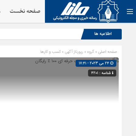
صفحه نخست
م
اطلاعیه ها
صفحه اصلی
» گروه »
رپورتاژ آگهی
»
کسب و کارها
24 می 2023 - 17:41
شناسه : 4201