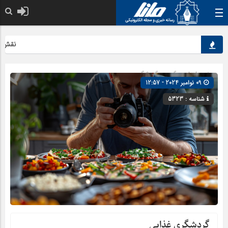
نقش کلیدی 
صفحه اصلی
» گروه »
گردشگری
09 نوامبر 2024 - 12:57
شناسه : 5323
گردشگری غذایی