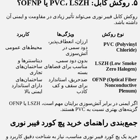
۵. روکش کابل: PVC، LSZH یا OFNP؟
روکش کابل فیبر نوری می‌تواند تأثیر زیادی در مقاومت و ایمنی آن
داشته باشد.
نوع روکش
ویژگی‌ها
کاربرد
ارزان، انعطاف‌پذیر،
PVC (Polyvinyl
دود سمی در
محیط‌های عمومی
Chloride)
آتش‌سوزی
بدون دود سمی،
دیتاسنترها و
LSZH (Low Smoke
مناسب برای فضاهای
ساختمان‌های
Zero Halogen)
بسته
تجاری
OFNP (Optical Fiber
ضدحریق، استاندارد
ساختمان‌های
Nonconductive
برای سقف و کف
دارای استاندارد
Plenum)
کاذب
ایمنی بالا
اگر ایمنی در برابر آتش‌سوزی برایتان مهم است، LSZH یا OFNP
گزینه‌های بهتری نسبت به PVC هستند.
جمع‌بندی راهنمای خرید پچ کورد فیبر نوری
خرید یک پچ کورد فیبر نوری مناسب، نیاز به شناخت دقیق کاربرد و