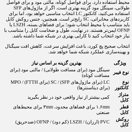
محیط استفاده دارد. برای فواصل کوتاه، مالتی مود و برای فواصل
طولانی، سینگل مود گزینه بهتری است. اگر از ماژول‌های SFP
استفاده می‌کنید، کانکتور LC انتخاب مناسبی خواهد بود، اما برای
کاربردهای مخابراتی، SC رایج‌تر است. همچنین، جنس روکش کابل
باید متناسب با محیط انتخاب شود؛ برای فضاهای بسته، LSZH یا
OFNP ایمن‌تر هستند. در نهایت، طول و ضخامت کابل را متناسب با
نیاز خود انتخاب کنید تا کارایی بهتری در شبکه شما داشته باشد.
انتخاب صحیح پچ کورد، باعث افزایش سرعت، کاهش افت سیگنال
و بهینه‌سازی عملکرد شبکه شما خواهد شد.
ویژگی
بهترین گزینه بر اساس نیاز
سینگل مود (برای مسافت طولانی) / مالتی مود (برای
نوع فیبر
مسافت کوتاه)
نوع
LC (برای ماژول‌های SFP) / SC (برای FTTH) / MPO
کانکتور
(برای دیتاسنترها)
متراژ
کمی بیشتر از نیاز واقعی خود در نظر بگیرید
کابل
قطر
۱.۶mm برای فضاهای محدود، ۳mm برای محیط‌های
کابل
صنعتی
روکش
PVC (ارزان) / LSZH (کم دود) / OFNP (ضدحریق)
کابل