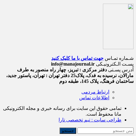
شـماره تمـاس
جهت تماس با ما کلیک کنید
پسـت الـکترونیـکی
info@manajournal.ir
آدرس پسـتی
دفتر مرکزی : تبریز، چهار راه منصور به طرف
مارالان، نرسیده به فدک، پلاک25 دفتر تهران : تهران، پاستور جدید،
ساختمان فرهنگ، پلاک 145، طبقه دوم
ارتباط مردمی
اطلاعات تماس
تمامی حقوق این سایت برای رسانه خبری و مجله الکترونیکی
مانا محفوظ است.
طراحی سایت : تیم تخصصی تارا
جستجو