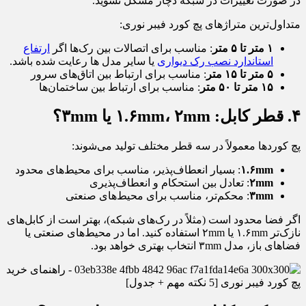
در صورت تغییرات در شبکه دچار مشکل نشوید.
متداول‌ترین متراژهای پچ کورد فیبر نوری:
۱ متر تا ۵ متر
: مناسب برای اتصالات بین رک‌ها اگر
ارتفاع
استاندارد نصب رک دیواری
یا سایر مدل ها رعایت شده باشد.
۵ متر تا ۱۵ متر
: مناسب برای ارتباط بین اتاق‌های سرور
۱۵ متر تا ۵۰ متر
: مناسب برای ارتباط بین ساختمان‌ها
۴. قطر کابل: ۱.۶mm، ۲mm یا ۳mm؟
پچ کوردها معمولاً در سه قطر مختلف تولید می‌شوند:
۱.۶mm
: بسیار انعطاف‌پذیر، مناسب برای محیط‌های محدود
۲mm
: تعادل بین استحکام و انعطاف‌پذیری
۳mm
: محکم‌تر، مناسب برای محیط‌های صنعتی
اگر فضا محدود است (مثلاً در رک‌های شبکه)، بهتر است از کابل‌های
نازک‌تر ۱.۶mm یا ۲mm استفاده کنید. اما در محیط‌های صنعتی یا
فضاهای باز، مدل ۳mm انتخاب بهتری خواهد بود.