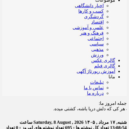
موضوعات
اخبار دانشگاهی
کسب و کارها
گردشگری
اقتصاد
علمی و آموزشی
فرهنگ و هنر
اجتماعی
سیاسی
مذهبی
ورزش
گالری عکس
گالری فیلم
آموزش رپورتاژ آگهی
مانا
تبلیغات
تماس با ما
درباره ما
جمله امروز ما:
ی که دلش دریا باشه، کشتی میده.
شنبه, ۱۷ مرداد , ۱۴۰۵
Saturday, 8 August , 2026
ساعت
13:08:55
تعداد کل نوشته ها : 695
تعداد نوشته های امروز : 0
تعداد