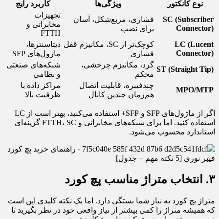
نوع کانکتور
ویژگی‌ها
کاربرد رایج
تجهیزات
SC (Subscriber
فشاری، مربع‌شکل، آسان
مخابراتی و
Connector)
برای نصب
FTTH
LC (Lucent
کوچک‌تر از SC، مکانیزم قفل
دیتاسنترها،
Connector)
فشاری
ماژول‌های SFP
گرد، مکانیزم چرخشی،
شبکه‌های صنعتی
ST (Straight Tip)
محکم
و نظامی
چندفیبره، قابلیت اتصال
مراکز داده با
MPO/MTP
هم‌زمان چندین کانال
ظرفیت بالا
اگر از ماژول‌های SFP و SFP+ استفاده می‌کنید، بهتر است از LC
استفاده کنید. اما برای شبکه‌های مخابراتی و FTTH، SC گزینه‌ای
استاندارد محسوب می‌شود.
۳. انتخاب متراژ مناسب پچ کورد
متراژ پچ کورد به نیاز شما بستگی دارد. اما یک نکته کلیدی این است
که همیشه متراژ را کمی بیشتر از نیاز واقعی خود در نظر بگیرید تا