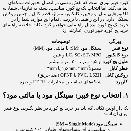
کورد فیبر نوری است که نقش مهمی در اتصال تجهیزات شبکه‌ای
ایفا می‌کند. اما انتخاب یک پچ کورد مناسب، بسته به نیازهای شما، به
فاکتورهایی مثل نوع فیبر، کانکتور، متراژ، قطر کابل و جنس روکش
بستگی دارد. در این راهنما، با بررسی تمام این موارد، شما را در
خرید یک پچ کورد ایده‌آل راهنمایی خواهیم کرد. نکات خلاصه راهنمای
خرید پچ کورد فیبر نوری عبارتند از:
ویژگی
توضیحات
نوع فیبر
سینگل مود (SM) یا مالتی مود (MM)
نوع کانکتور
LC، SC، ST، MPO و غیره
طول پچ کورد
از ۰٫۵ متر تا ۵۰ متر و بیشتر
قطر کابل
معمولاً ۱٫۶mm، ۲mm یا ۳mm
روکش کابل
PVC، LSZH یا OFNP (ضد حریق)
کاربرد
شبکه‌های دیتاسنتر، مخابرات، FTTH و غیره
۱. انتخاب نوع فیبر: سینگل مود یا مالتی مود؟
یکی از اولین نکاتی که باید در خرید پچ کورد در نظر بگیرید، نوع فیبر
نوری آن است.
سینگل مود (SM – Single Mode)
مناسب برای مسافت‌های طولانی (۱۰ کیلومتر و