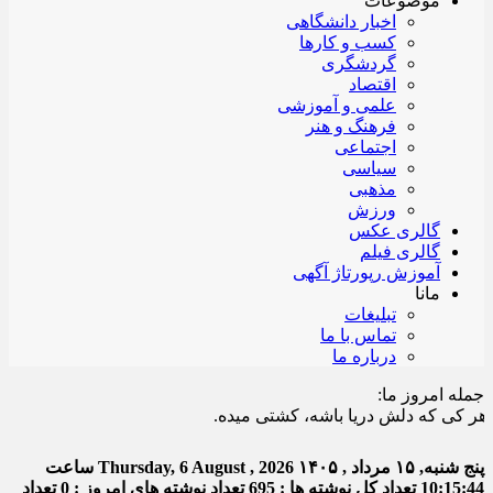
موضوعات
اخبار دانشگاهی
کسب و کارها
گردشگری
اقتصاد
علمی و آموزشی
فرهنگ و هنر
اجتماعی
سیاسی
مذهبی
ورزش
گالری عکس
گالری فیلم
آموزش رپورتاژ آگهی
مانا
تبلیغات
تماس با ما
درباره ما
جمله امروز ما:
که دلش دریا باشه، کشتی میده.
پنج شنبه, ۱۵ مرداد , ۱۴۰۵
Thursday, 6 August , 2026
ساعت
10:15:45
تعداد کل نوشته ها : 695
تعداد نوشته های امروز : 0
تعداد