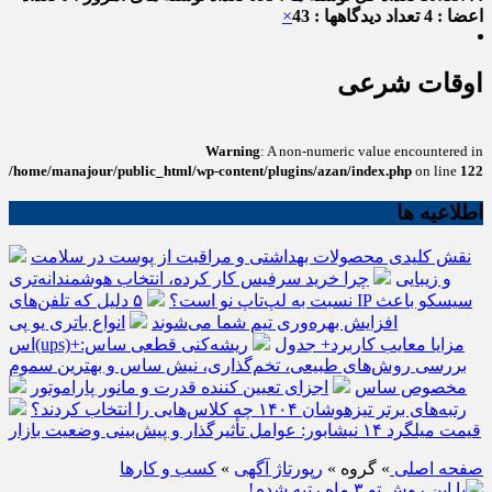
اعضا : 4
تعداد دیدگاهها : 43
×
اوقات شرعی
Warning
: A non-numeric value encountered in
/home/manajour/public_html/wp-content/plugins/azan/index.php
on line
122
اطلاعیه ها
نقش کلیدی محصولات بهداشتی و مراقبت از پوست در سلامت
و زیبایی
چرا خرید سرفیس کار کرده، انتخاب هوشمندانه‌تری
نسبت به لپ‌تاپ نو است؟
۵ دلیل که تلفن‌های IP سیسکو باعث
افزایش بهره‌وری تیم شما می‌شوند
انواع باتری یو پی
اس(ups)+مزایا معایب کاربرد+ جدول
ریشه‌کنی قطعی ساس:
بررسی روش‌های طبیعی، تخم‌گذاری، نیش ساس و بهترین سموم
مخصوص ساس
اجزای تعیین کننده قدرت و مانور پاراموتور
رتبه‌های برتر تیزهوشان ۱۴۰۴ چه کلاس‌هایی را انتخاب کردند؟
قیمت میلگرد ۱۴ نیشابور: عوامل تأثیرگذار و پیش‌بینی وضعیت بازار
صفحه اصلی
» گروه »
رپورتاژ آگهی
»
کسب و کارها