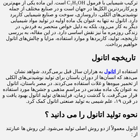
ترکیب شیمیایی با فرمول C₂H₅OH است. این ماده یکی از مهم‌ترین
و پرکاربردترین الکل‌ها در جهان است و در صنایع مختلف از جمله
نوشیدنی‌های الکلی، داروسازی، سوخت و صنایع شیمیایی کاربرد
دارد. اتانول نه تنها به عنوان یک ماده اولیه در تولید مواد شیمیایی
دیگر به کار می‌رود، بلکه به دلیل خواص منحصر به فردش، در
زندگی روزمره ما نیز نقش اساسی دارد. در این مقاله، به بررسی
تاریخچه، تولید، کاربردها و موارد استفاده، مزایا و چالش‌های اتانول
خواهیم پرداخت.
تاریخچه اتانول
استفاده از
اتانول
به هزاران سال قبل برمی‌گردد. شواهد نشان
می‌دهد که انسان‌ها از دوران باستان برای تولید نوشیدنی‌های الکلی
از تخمیر میوه‌ها و غلات استفاده می‌کردند. در مصر باستان، اتانول
به عنوان یک ماده مقدس در مراسم مذهبی و جشن‌ها مورد استفاده
قرار می‌گرفت. با گذشت زمان، فرآیندهای تولید اتانول بهبود یافت و
در قرن ۱۹، علم شیمی به تولید صنعتی اتانول کمک کرد.
نحوه تولید اتانول را می دانید ؟
اتانول معمولاً از دو روش اصلی تولید می‌شود. این روش ها عبارتند
از :