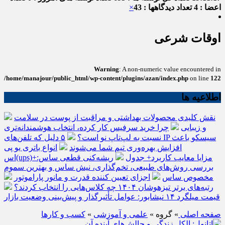
اعضا : 4
تعداد دیدگاهها : 43
×
اوقات شرعی
Warning
: A non-numeric value encountered in
/home/manajour/public_html/wp-content/plugins/azan/index.php
on line
122
اطلاعیه ها
نقش کلیدی محصولات بهداشتی و مراقبت از پوست در سلامت
و زیبایی
چرا خرید سرفیس کار کرده، انتخاب هوشمندانه‌تری
نسبت به لپ‌تاپ نو است؟
۵ دلیل که تلفن‌های IP سیسکو باعث
افزایش بهره‌وری تیم شما می‌شوند
انواع باتری یو پی
اس(ups)+مزایا معایب کاربرد+ جدول
ریشه‌کنی قطعی ساس:
بررسی روش‌های طبیعی، تخم‌گذاری، نیش ساس و بهترین سموم
مخصوص ساس
اجزای تعیین کننده قدرت و مانور پاراموتور
رتبه‌های برتر تیزهوشان ۱۴۰۴ چه کلاس‌هایی را انتخاب کردند؟
قیمت میلگرد ۱۴ نیشابور: عوامل تأثیرگذار و پیش‌بینی وضعیت بازار
صفحه اصلی
» گروه »
علمی و آموزشی
»
کسب و کارها