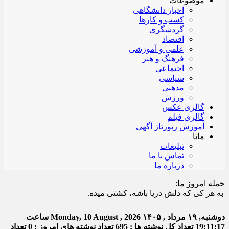
موضوعات
اخبار دانشگاهی
کسب و کارها
گردشگری
اقتصاد
علمی و آموزشی
فرهنگ و هنر
اجتماعی
سیاسی
مذهبی
ورزش
گالری عکس
گالری فیلم
آموزش رپورتاژ آگهی
مانا
تبلیغات
تماس با ما
درباره ما
جمله امروز ما:
ر کی که دلش دریا باشه، کشتی میده.
دوشنبه, ۱۹ مرداد , ۱۴۰۵
Monday, 10 August , 2026
ساعت
19:11:17
تعداد کل نوشته ها : 695
تعداد نوشته های امروز : 0
تعداد