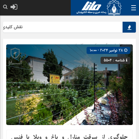
نقش کلیدی محصول
صفحه اصلی
» گروه »
کسب و کارها
28 نوامبر 2024 - 10:00
شناسه : 5504
جلوگیری از سرقت منارل و باغ و ویلا با فنس