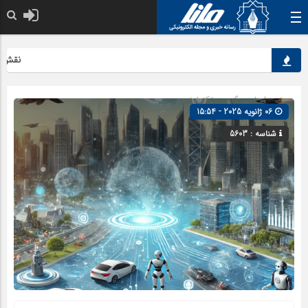
نقش کلیدی
صفحه اصلی
» گروه »
تکنولوژی
06 ژانویه 2025 - 15:54
شناسه : 5603