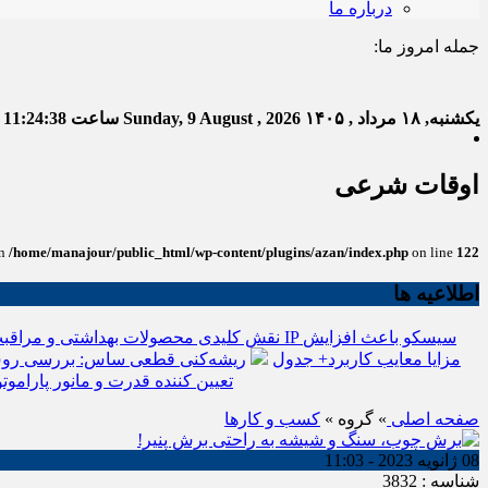
درباره ما
جمله امروز ما:
خدا ب
یکشنبه, ۱۸ مرداد , ۱۴۰۵
Sunday, 9 August , 2026
ساعت
11:24:39
ت
اوقات شرعی
in
/home/manajour/public_html/wp-content/plugins/azan/index.php
on line
122
اطلاعیه ها
نقش کلیدی محصولات بهداشتی و مراقبت
انواع باتری یو پی اس(ups)+مزایا معایب کاربرد+ جدول
ریشه‌کنی قطعی ساس: بررسی روش
تعیین کننده قدرت و مانور پاراموتو
صفحه اصلی
» گروه »
کسب و کارها
08 ژانویه 2023 - 11:03
شناسه : 3832