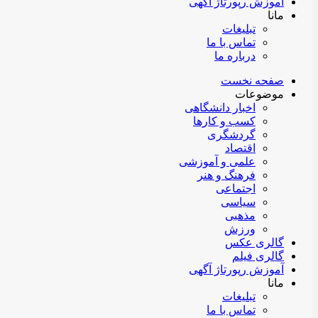
آموزش رپورتاژ آگهی
مانا
تبلیغات
تماس با ما
درباره ما
صفحه نخست
موضوعات
اخبار دانشگاهی
کسب و کارها
گردشگری
اقتصاد
علمی و آموزشی
فرهنگ و هنر
اجتماعی
سیاسی
مذهبی
ورزش
گالری عکس
گالری فیلم
آموزش رپورتاژ آگهی
مانا
تبلیغات
تماس با ما