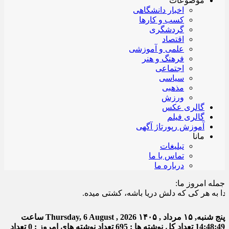
موضوعات
اخبار دانشگاهی
کسب و کارها
گردشگری
اقتصاد
علمی و آموزشی
فرهنگ و هنر
اجتماعی
سیاسی
مذهبی
ورزش
گالری عکس
گالری فیلم
آموزش رپورتاژ آگهی
مانا
تبلیغات
تماس با ما
درباره ما
جمله امروز ما:
 هر کی که دلش دریا باشه، کشتی میده.
پنج شنبه, ۱۵ مرداد , ۱۴۰۵
Thursday, 6 August , 2026
ساعت
14:48:49
تعداد کل نوشته ها : 695
تعداد نوشته های امروز : 0
تعداد