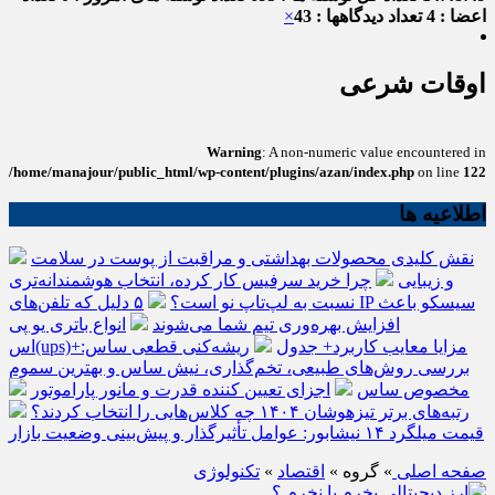
اعضا : 4
تعداد دیدگاهها : 43
×
اوقات شرعی
Warning
: A non-numeric value encountered in
/home/manajour/public_html/wp-content/plugins/azan/index.php
on line
122
اطلاعیه ها
نقش کلیدی محصولات بهداشتی و مراقبت از پوست در سلامت
و زیبایی
چرا خرید سرفیس کار کرده، انتخاب هوشمندانه‌تری
نسبت به لپ‌تاپ نو است؟
۵ دلیل که تلفن‌های IP سیسکو باعث
افزایش بهره‌وری تیم شما می‌شوند
انواع باتری یو پی
اس(ups)+مزایا معایب کاربرد+ جدول
ریشه‌کنی قطعی ساس:
بررسی روش‌های طبیعی، تخم‌گذاری، نیش ساس و بهترین سموم
مخصوص ساس
اجزای تعیین کننده قدرت و مانور پاراموتور
رتبه‌های برتر تیزهوشان ۱۴۰۴ چه کلاس‌هایی را انتخاب کردند؟
قیمت میلگرد ۱۴ نیشابور: عوامل تأثیرگذار و پیش‌بینی وضعیت بازار
صفحه اصلی
» گروه »
اقتصاد
»
تکنولوژی