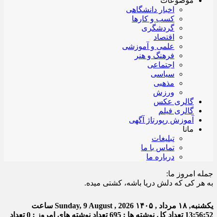
موضوعات
اخبار دانشگاهی
کسب و کارها
گردشگری
اقتصاد
علمی و آموزشی
فرهنگ و هنر
اجتماعی
سیاسی
مذهبی
ورزش
گالری عکس
گالری فیلم
آموزش رپورتاژ آگهی
مانا
تبلیغات
تماس با ما
درباره ما
جمله امروز ما:
ر کی که دلش دریا باشه، کشتی میده.
یکشنبه, ۱۸ مرداد , ۱۴۰۵
Sunday, 9 August , 2026
ساعت
13:56:53
تعداد کل نوشته ها : 695
تعداد نوشته های امروز : 0
تعداد