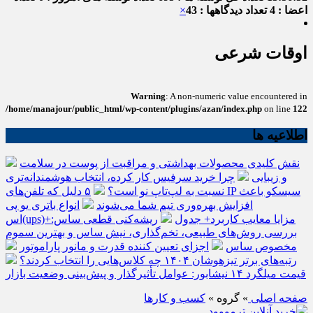
اعضا : 4
تعداد دیدگاهها : 43
×
اوقات شرعی
Warning
: A non-numeric value encountered in
/home/manajour/public_html/wp-content/plugins/azan/index.php
on line
122
اطلاعیه ها
نقش کلیدی محصولات بهداشتی و مراقبت از پوست در سلامت
و زیبایی
چرا خرید سرفیس کار کرده، انتخاب هوشمندانه‌تری
نسبت به لپ‌تاپ نو است؟
۵ دلیل که تلفن‌های IP سیسکو باعث
افزایش بهره‌وری تیم شما می‌شوند
انواع باتری یو پی
اس(ups)+مزایا معایب کاربرد+ جدول
ریشه‌کنی قطعی ساس:
بررسی روش‌های طبیعی، تخم‌گذاری، نیش ساس و بهترین سموم
مخصوص ساس
اجزای تعیین کننده قدرت و مانور پاراموتور
رتبه‌های برتر تیزهوشان ۱۴۰۴ چه کلاس‌هایی را انتخاب کردند؟
قیمت میلگرد ۱۴ نیشابور: عوامل تأثیرگذار و پیش‌بینی وضعیت بازار
صفحه اصلی
» گروه »
کسب و کارها