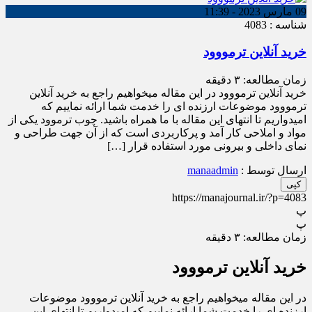
09 مارس 2023 - 11:39
شناسه : 4083
خرید آنلاین ترمووود
زمان مطالعه:
۳
دقیقه
خرید آنلاین ترمووود در این مقاله میخواهیم راجع به خرید آنلاین
ترمووود موضوعات ارزنده ای را خدمت شما ارائه نماییم که
امیدواریم تا انتهای این مقاله با ما همراه باشید. چوب ترموود یکی از
مواد و املاحی کار آمد و پرکاربردی است که از آن جهت طراحی و
نمای داخلی و بیرونی مورد استفاده قرار […]
ارسال توسط :
manaadmin
کپی
https://manajournal.ir/?p=4083
پ
پ
زمان مطالعه:
۳
دقیقه
خرید آنلاین ترمووود
در این مقاله میخواهیم راجع به خرید آنلاین ترمووود موضوعات
ارزنده ای را خدمت شما ارائه نماییم که امیدواریم تا انتهای این