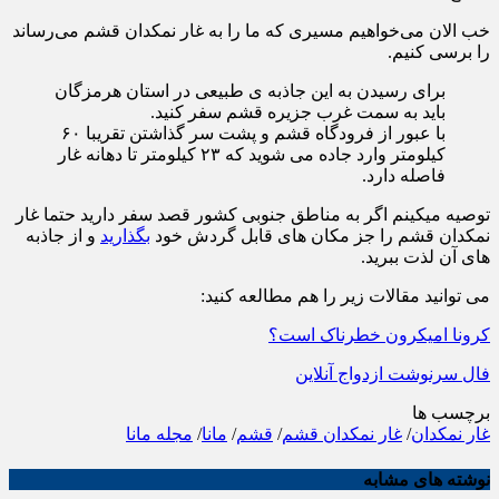
خب الان می‌خواهیم مسیری که ما را به غار نمکدان قشم می‌رساند
را برسی کنیم.
برای رسیدن به این جاذبه ی طبیعی در استان هرمزگان
باید به سمت غرب جزیره قشم سفر کنید.
با عبور از فرودگاه قشم و پشت سر گذاشتن تقریبا ۶۰
کیلومتر وارد جاده می شوید که ۲۳ کیلومتر تا دهانه غار
فاصله دارد.
توصیه میکینم اگر به مناطق جنوبی کشور قصد سفر دارید حتما غار
نمکدان قشم را جز مکان های قابل گردش خود
بگذارید
و از جاذبه
های آن لذت ببرید.
می توانید مقالات زیر را هم مطالعه کنید:
کرونا امیکرون خطرناک است؟
فال سرنوشت ازدواج آنلاین
برچسب ها
غار نمکدان
/
غار نمکدان قشم
/
قشم
/
مانا
/
مجله مانا
نوشته های مشابه