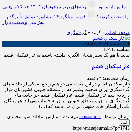
مانور پاراموتور
رتبه‌های برتر تیزهوشان ۱۴۰۴ چه کلاس‌هایی
را انتخاب کردند؟
قیمت میلگرد ۱۴ نیشابور: عوامل تأثیرگذار و
پیش‌بینی وضعیت بازار
صفحه اصلی
» گروه »
گردشگری
11 دسامبر 2021 - 14:47
شناسه : 1743
بیایید با هم یک سفر هیجان انگیزی داشته باشیم به غار نمکدان قشم
غار نمکدان قشم
زمان مطالعه:
۲
دقیقه
غار نمکدان قشم در این مقاله می‌خواهیم راجع به یکی از جاذبه های
گردشگری ایران صحبت بکنیم که در منطقه جنوبی کشورمان قرار
دارد به اسم غار نمکدان قشم. غار نمکدان قشم جز جاذبه های
گردشگری ایران و مناطق جنوبی ایران به حساب می آید. هرمزگان
یکی از استان های جنوبی ایران می باشد که […]
ارسال توسط :
manaadmin
نویسنده : ستایش سادات سید محمدی
کپی
https://manajournal.ir/?p=1743