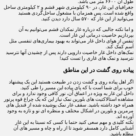
طول آن ۶۶۰۰ متر می باشد.
جغرافیای این غار، در ۹۰ کیلومتری شهر قشم و ۲ کیلومتری ساحل
واقع شده است. پس همزمان با مشغول ساحل‌گردی هستید
می‌توانید از این غار که ۵۷۰ سال دارد دیدن کنید.
و اما نکته جالبی که درباره غار نمکدان قشم می‌توانیم به آن
بپردازیم خاصیت درمانی این غار است.
تنفس از هوای داخل غار می‌تواند به بهبود بیماری‌های تنفسی مثل
آسم کمک کند.
نمک‌های داخل غار خاصیت دارویی دارند پس از چشیدن آنها نترسید
نترسید و نمک های غاری را تست کنید!
پیاده روی گشت در این مناطق
اگر اهل پیاده روی و گشت زدن در طبیعت هستید این یک پیشنهاد
خوب برای شما است با که پای پیاده این مسیر را طی کنید.
داخل این غار به ویژه در اعماق آن، نور کافی وجود ندارد و برای
مشاهده استالاکتیت های بلورین نمک نیاز این که یک چراغ قوه پرنور
همراه خود داشته باشید. سقف غار نمک پوشیده شده از قندیل های
مرمرین و بلورین در اشکال مختلف و منظره ای نو و تازه به وجود
آورده اند.
نکته کلیدی و مهم سعی کنید حتما با کسی که نسبتا به این غار
آشنایی کامل دارد همسفر شوید تا از راه و چاه و مسیر های آن
مطلع باشید.