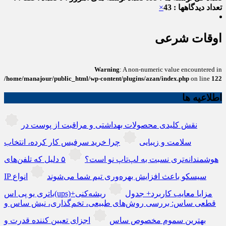
تعداد دیدگاهها : 43
×
اوقات شرعی
Warning
: A non-numeric value encountered in
/home/manajour/public_html/wp-content/plugins/azan/index.php
on line
122
اطلاعیه ها
نقش کلیدی محصولات بهداشتی و مراقبت از پوست در
سلامت و زیبایی
چرا خرید سرفیس کار کرده، انتخاب
هوشمندانه‌تری نسبت به لپ‌تاپ نو است؟
۵ دلیل که تلفن‌های
IP سیسکو باعث افزایش بهره‌وری تیم شما می‌شوند
انواع
باتری یو پی اس(ups)+مزایا معایب کاربرد+ جدول
ریشه‌کنی
قطعی ساس: بررسی روش‌های طبیعی، تخم‌گذاری، نیش ساس و
بهترین سموم مخصوص ساس
اجزای تعیین کننده قدرت و