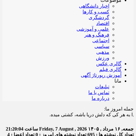
موضوعات
اخبار دانشگاهی
کسب و کارها
گردشگری
اقتصاد
علمی و آموزشی
فرهنگ و هنر
اجتماعی
سیاسی
مذهبی
ورزش
گالری عکس
گالری فیلم
آموزش رپورتاژ آگهی
مانا
تبلیغات
تماس با ما
درباره ما
جمله امروز ما:
ه هر کی که دلش دریا باشه، کشتی میده.
جمعه, ۱۶ مرداد , ۱۴۰۵
Friday, 7 August , 2026
ساعت
21:20:04
تعداد کل نوشته ها : 695
تعداد نوشته های امروز : 0
تعداد اعضا : 4