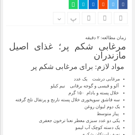
قیمت میلگرد ۱۴ نیشابور: عوامل تأثیرگذار و پیش‌بینی وضعیت
پ
پ
بازار
زمان مطالعه:
۲
دقیقه
مرغابی شکم پر؛ غذای اصیل
مازندران
مواد لازم: برای مرغابی شکم پر
مرغابی درشت یک عدد
آلو و قیسی و گوجه برقانی نیم کیلو
خلال پسته و بادام ۱۵۰ گرم
سه قاشق سوپخوری خلال پسته نارنج و پرتقال تلخ گرفته
یک دوم لیوان روغن
پیاز متوسط
یکی دو عدد سبزی معطر نعنا ترخون جعفری
یک دسته کوچک آب لیمو
نصف استکان شکری