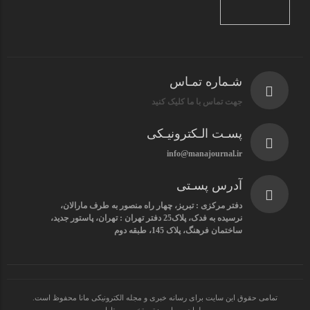
شـماره تمـاس
جهت تماس با ما کلیک کنید
پسـت الـکترونیـکی
info@manajournal.ir
آدرس پسـتی
دفتر مرکزی : تبریز، چهار راه منصور به طرف مارالان،
نرسیده به فدک، پلاک25 دفتر تهران : تهران، پاستور جدید،
ساختمان فرهنگ، پلاک 145، طبقه دوم
تمامی حقوق این سایت برای رسانه خبری و مجله الکترونیکی مانا محفوظ است.
طراحی سایت : تیم تخصصی تارا