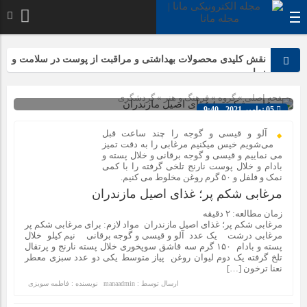
نقش کلیدی محصولات بهداشتی و مراقبت از پوست در سلامت و
زیبایی
صفحه اصلی
» گروه »
فرهنگ و هنر
»
گردشگری
05 نوامبر 2021 - 9:40
چرا خرید سرفیس کار کرده، انتخاب هوشمندانه‌تری نسبت به
لپ‌تاپ نو است؟
شناسه : 1382
آلو و قیسی و گوجه را چند ساعت قبل
می‌شویم خیس میکنیم مرغابی را به دقت تمیز
می نماییم و قیسی و گوجه برقانی و خلال پسته و
بادام و خلال پوست نارنج تلخی گرفته را با کمی
۵ دلیل که تلفن‌های IP سیسکو باعث افزایش بهره‌وری تیم شما
نمک و فلفل و ۵۰ گرم روغن مخلوط می کنیم.
می‌شوند
مرغابی شکم پر؛ غذای اصیل مازندران
انواع باتری یو پی اس(ups)+مزایا معایب کاربرد+ جدول
زمان مطالعه:
۲
دقیقه
مرغابی شکم پر؛ غذای اصیل مازندران مواد لازم: برای مرغابی شکم پر
مرغابی درشت یک عدد آلو و قیسی و گوجه برقانی نیم کیلو خلال
ریشه‌کنی قطعی ساس: بررسی روش‌های طبیعی، تخم‌گذاری،
پسته و بادام ۱۵۰ گرم سه قاشق سوپخوری خلال پسته نارنج و پرتقال
نیش ساس و بهترین سموم مخصوص ساس
تلخ گرفته یک دوم لیوان روغن پیاز متوسط یکی دو عدد سبزی معطر
نعنا ترخون […]
اجزای تعیین کننده قدرت و مانور پاراموتور
ارسال توسط :
manaadmin
نویسنده : فاطمه سویزی
رتبه‌های برتر تیزهوشان ۱۴۰۴ چه کلاس‌هایی را انتخاب کردند؟