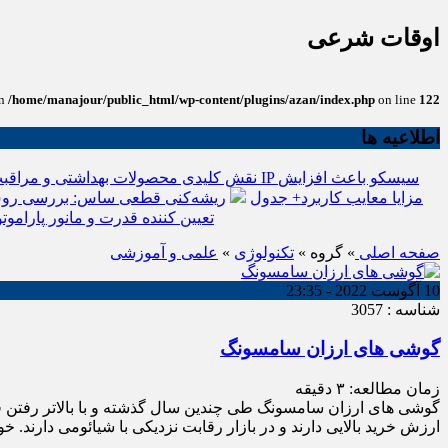
اوقات شرعی
in
/home/manajour/public_html/wp-content/plugins/azan/index.php
on line
122
اطلاعیه ها
نقش کلیدی محصولات بهداشتی و مراقبت
انواع باتری یو پی اس(ups)+مزایا معایب کاربرد+ جدول
ریشه‌کنی قطعی ساس: بررسی روش
تعیین کننده قدرت و مانور پاراموتو
صفحه اصلی
» گروه »
تکنولوژی
»
علمی و آموزشی
10 آگوست 2022 - 23:35
شناسه : 3057
گوشی های ارزان سامسونگ
زمان مطالعه:
۳
دقیقه
گوشی های ارزان سامسونگ طی چندین سال گذشته و با بالاتر رفتن قی
ارزش خرید بالایی دارند و در بازار رقابت نزدیکی با شیائومی دارند