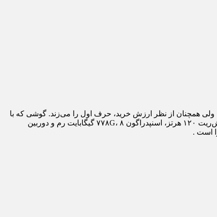
ه شده و ارزانترین گوشی سامسونگ هم نیست ولی همچنان از نظر ارزش خرید، حرف اول را می‌زند. گوشی که با
مشخصات میان‌رده و شاید رده‌بالای خود، توانسته به یکی از محبوب‌ترین گوشی‌های بازار تبدیل شود. نمایشگر ۶٫۵ اینچی سوپر امولد با رفرش‌ریت ۱۲۰ هرتز، اسنپدراگون ۷۷۸G، ۸ گیگابایت رم و دوربین
 است .