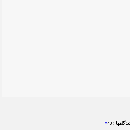
دگاهها : 43
×