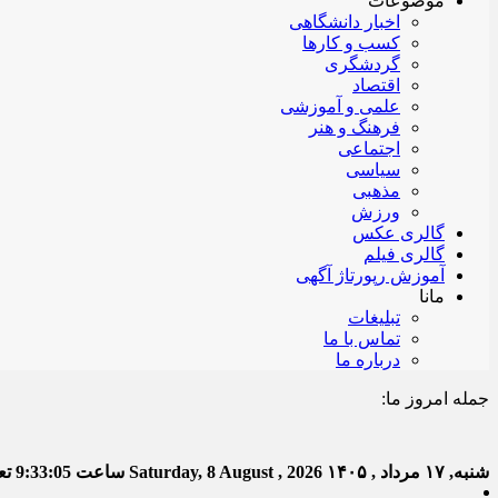
موضوعات
اخبار دانشگاهی
کسب و کارها
گردشگری
اقتصاد
علمی و آموزشی
فرهنگ و هنر
اجتماعی
سیاسی
مذهبی
ورزش
گالری عکس
گالری فیلم
آموزش رپورتاژ آگهی
مانا
تبلیغات
تماس با ما
درباره ما
جمله امروز ما:
خدا
شنبه, ۱۷ مرداد , ۱۴۰۵
Saturday, 8 August , 2026
ساعت
9:33:05
تعد