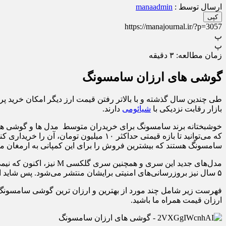
ارسال توسط :
manaadmin
کپی
https://manajournal.ir/?p=3057
پ
پ
زمان مطالعه:
۳
دقیقه
گوشی های ارزان سامسونگ
طی چندین سال گذشته و با بالاتر رفتن قیمت ارز دیگر امکان خرید پر
بازار رقابت نزدیکی با
شیائومی
دارند.
خوشبختانه برند سامسونگ برای خریدران متوسط مدل ها و گوشی هایی ب
سامسونگ هستند که بیشترین فروش را برای این کمپانی به ارمغان می‌
مدل‌های جدید این سری و همچنین سری گلکسی M نیز، اکنون که نیمی از سال ۲۰۲۲ را پشت سر گذاشته‌ایم، وارد بازار شدند و
۵ سال نیز بروزرسانی‌های امنیتی برایشان منتشر می‌شود. پس شاید از بسیاری از جهات، اکنون بهترین زمان برای خرید گوشی های اقصادی سامسونگ در سال ۲۰۲۲ باشد.
فهرست زیر شامل چند مورد از بهترین و ارزان ترین گوشی سامسونگ م
ارزان قیمت همراه ما باشید.