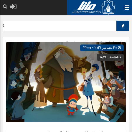
نقش کل
صفحه اصلی
» گروه »
اجتماعی
»
فرهنگ و هنر
30 دسامبر 2021 - 22:00
شناسه : 1871