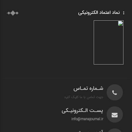
نماد اعتماد الکترونیکی
شـماره تمـاس
جهت تماس با ما کلیک کنید
پسـت الـکترونیـکی
info@manajournal.ir