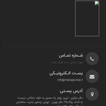
شـماره تمـاس
جهت تماس با ما کلیک کنید
پسـت الـکترونیـکی
info@manajournal.ir
آدرس پسـتی
دفتر مرکزی : تبریز، چهار راه منصور به طرف مارالان، نرسیده
به فدک، پلاک25 دفتر تهران : تهران، پاستور جدید، ساختمان