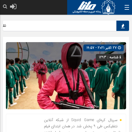
نقش کل
صفحه اصلی
» گروه »
فرهنگ و هنر
27 اکتبر 2021 - 19:57
شناسه : 1293
سریال کره‌ای Squid Game از شبکه آنلاین
نتفلیکس طی ۹ پخش شد. در همان ابتدای فیلم