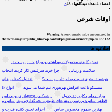
اعضا : 4
تعداد دیدگاهها : 43
×
اوقات شرعی
Warning
: A non-numeric value encountered in
/home/manajour/public_html/wp-content/plugins/azan/index.php
on line
122
اطلاعیه ها
نقش کلیدی محصولات بهداشتی و مراقبت از پوست در
سلامت و زیبایی
چرا خرید سرفیس کار کرده، انتخاب
هوشمندانه‌تری نسبت به لپ‌تاپ نو است؟
۵ دلیل که تلفن‌های
IP سیسکو باعث افزایش بهره‌وری تیم شما می‌شوند
انواع
باتری یو پی اس(ups)+مزایا معایب کاربرد+ جدول
ریشه‌کنی
قطعی ساس: بررسی روش‌های طبیعی، تخم‌گذاری، نیش ساس و
بهترین سموم مخصوص ساس
اجزای تعیین کننده قدرت و