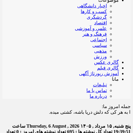
موضوعات
اخبار دانشگاهی
کسب و کارها
گردشگری
اقتصاد
علمی و آموزشی
فرهنگ و هنر
اجتماعی
سیاسی
مذهبی
ورزش
گالری عکس
گالری فیلم
آموزش رپورتاژ آگهی
مانا
تبلیغات
تماس با ما
درباره ما
جمله امروز ما:
هر کی که دلش دریا باشه، کشتی میده.
پنج شنبه, ۱۵ مرداد , ۱۴۰۵
Thursday, 6 August , 2026
ساعت
19:39:52
تعداد کل نوشته ها : 695
تعداد نوشته های امروز : 0
تعداد