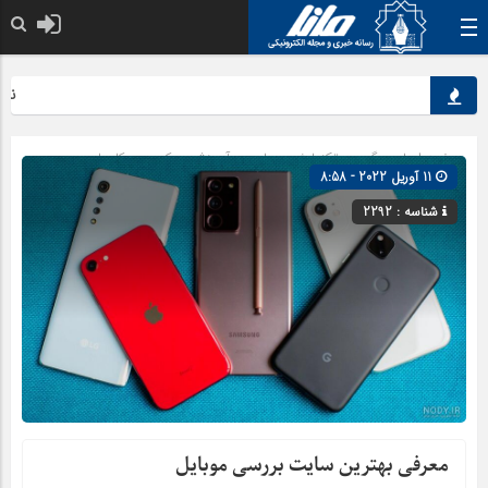
نقش کل
صفحه اصلی
» گروه »
تکنولوژی
»
علمی و آموزشی
»
کسب و کارها
11 آوریل 2022 - 8:58
شناسه : 2292
معرفی بهترین سایت بررسی موبایل