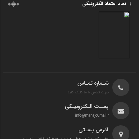
نماد اعتماد الکترونیکی
شـماره تمـاس
جهت تماس با ما کلیک کنید
پسـت الـکترونیـکی
info@manajournal.ir
آدرس پسـتی
دفتر مرکزی : تبریز، چهار راه منصور به طرف مارالان، نرسیده