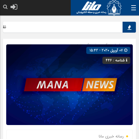
نقش کل
صفحه اصلی
» گروه »
فرهنگ و هنر
07 آوریل 2020 - 15:42
شناسه : 446
رسانه خبری مانا