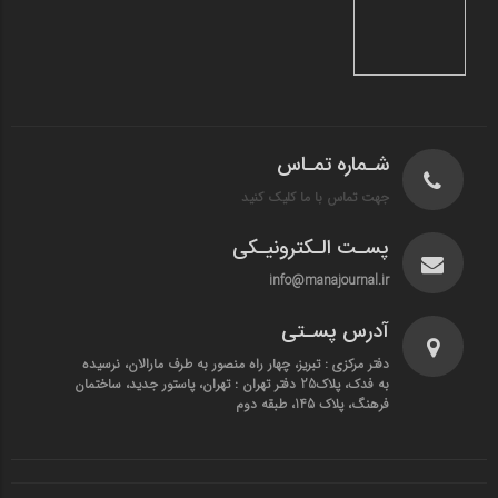
شـماره تمـاس
جهت تماس با ما کلیک کنید
پسـت الـکترونیـکی
info@manajournal.ir
آدرس پسـتی
دفتر مرکزی : تبریز، چهار راه منصور به طرف مارالان، نرسیده
به فدک، پلاک25 دفتر تهران : تهران، پاستور جدید، ساختمان
فرهنگ، پلاک 145، طبقه دوم