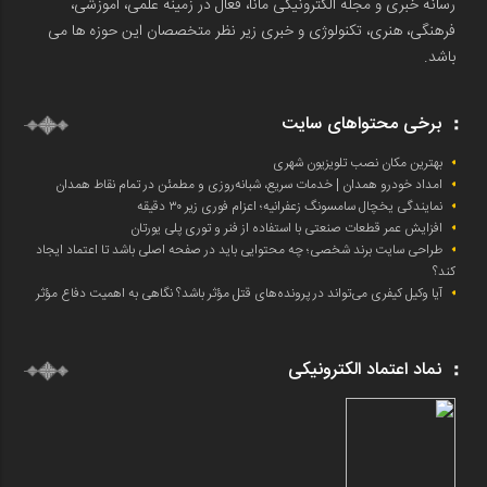
رسانه خبری و مجله الکترونیکی مانا، فعال در زمینه علمی، آموزشی،
فرهنگی، هنری، تکنولوژی و خبری زیر نظر متخصصان این حوزه ها می
باشد.
برخی محتواهای سایت
بهترین مکان نصب تلویزیون شهری
امداد خودرو همدان | خدمات سریع، شبانه‌روزی و مطمئن در تمام نقاط همدان
نمایندگی یخچال سامسونگ زعفرانیه؛ اعزام فوری زیر ۳۰ دقیقه
افزایش عمر قطعات صنعتی با استفاده از فنر و توری پلی یورتان
طراحی سایت برند شخصی؛ چه محتوایی باید در صفحه اصلی باشد تا اعتماد ایجاد
کند؟
آیا وکیل کیفری می‌تواند در پرونده‌های قتل مؤثر باشد؟ نگاهی به اهمیت دفاع مؤثر
نماد اعتماد الکترونیکی