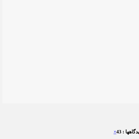
گاهها : 43
×