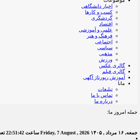
موضوعات
اخبار دانشگاهی
کسب و کارها
گردشگری
اقتصاد
علمی و آموزشی
فرهنگ و هنر
اجتماعی
سیاسی
مذهبی
ورزش
گالری عکس
گالری فیلم
آموزش رپورتاژ آگهی
مانا
تبلیغات
تماس با ما
درباره ما
جمله امروز ما:
خدا ب
جمعه, ۱۶ مرداد , ۱۴۰۵
Friday, 7 August , 2026
ساعت
22:51:43
تعدا