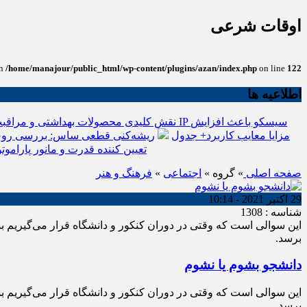
اوقات شرعی
in
/home/manajour/public_html/wp-content/plugins/azan/index.php
on line
122
اطلاعیه ها
نقش کلیدی محصولات بهداشتی و مراقبت
انواع باتری یو پی اس(ups)+مزایا معایب کاربرد+ جدول
ریشه‌کنی قطعی ساس: بررسی روش
تعیین کننده قدرت و مانور پاراموتو
صفحه اصلی
» گروه »
اجتماعی
»
فرهنگ و هنر
29 اکتبر 2021 - 10:14
شناسه : 1308
این سوالی است که وقتی در دوران کنکور و دانشگاه قرار می‌گیریم 
برسد.
دانشجو بشوم یا نشوم
این سوالی است که وقتی در دوران کنکور و دانشگاه قرار می‌گیریم 
برسد.