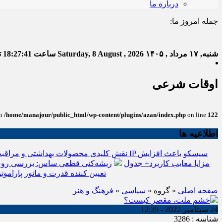
درباره ما
جمله امروز ما:
خدا به
شنبه, ۱۷ مرداد , ۱۴۰۵
Saturday, 8 August , 2026
ساعت
18:27:42
تع
اوقات شرعی
in
/home/manajour/public_html/wp-content/plugins/azan/index.php
on line
122
اطلاعیه ها
نقش کلیدی محصولات بهداشتی و مراقبت
انواع باتری یو پی اس(ups)+مزایا معایب کاربرد+ جدول
ریشه‌کنی قطعی ساس: بررسی روش
تعیین کننده قدرت و مانور پاراموتو
صفحه اصلی
» گروه »
سیاسی
»
فرهنگ و هنر
24 سپتامبر 2022 - 12:39
شناسه : 3286