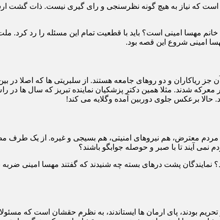
 است که نیاز به هیچ گونه نظرسنجی و رای گیری نیست. ذات گشت ارشا
م مهسا امینی است؟ باید با قطعیت تمام این مسئله را رد کرد. ملت 
ا امینی شروع این قصه بود.
 جز ریاکاران و دو روهای جامعه هستند. از سلبریتی ها که اصلا در بین
حالا برعکس جلوی دوربین آمده وگلایه می کند!
ردم معترض، هم نیروهای امنیتی، هم بسیجی و غیره. از یک طرف مطال
م نمی آیند تا با صبر و حوصله جوابگو باشند؟
؟ نمایندگان پشت درهای بسته چه شنیدند که گفتند مهسا امینی ضربه 
دند، در تحریم بودند، پای ارمان ها ایستاندند، به نظرم حقشان است که م