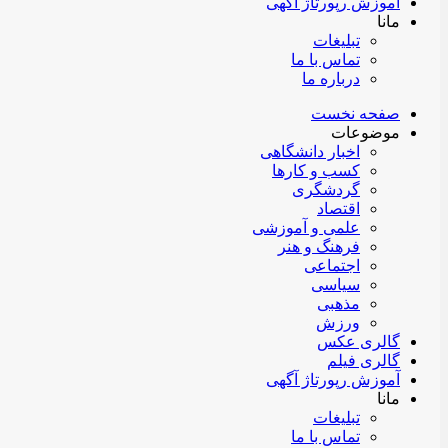
آموزش رپورتاژ آگهی
مانا
تبلیغات
تماس با ما
درباره ما
صفحه نخست
موضوعات
اخبار دانشگاهی
کسب و کارها
گردشگری
اقتصاد
علمی و آموزشی
فرهنگ و هنر
اجتماعی
سیاسی
مذهبی
ورزش
گالری عکس
گالری فیلم
آموزش رپورتاژ آگهی
مانا
تبلیغات
تماس با ما