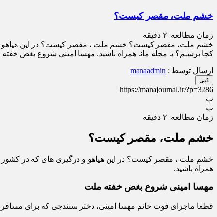
خشم ملت، مقصر کیست؟
زمان مطالعه:
۲
دقیقه
خشم ملت، مقصر کیست؟ خشم ملت ، مقصر کیست؟ در این هیاهو و در
کجا برسیم؟ با مجله مانا همراه باشید. مهسا امینی شروع بغض خفته
ارسال توسط :
manaadmin
کپی
https://manajournal.ir/?p=3286
پ
پ
زمان مطالعه:
۲
دقیقه
خشم ملت، مقصر کیست؟
خشم ملت ، مقصر کیست؟ در این هیاهو و درگیری های که در کشور عز
همراه باشید.
مهسا امینی شروع بغض خفته ملت
قطعا ماجرای فوت خانم مهسا امینی، دختر سنندجی که برای مسافرت 