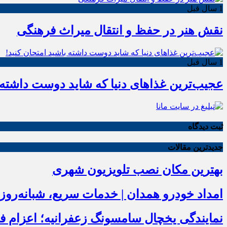
1 سال قبل
نقش هنر در حفظ و انتقال میراث فرهنگی
1 سال قبل
عجیب‌ترین غذاهای دنیا که شاید دوست داشته ب
ثبت دیدگاه
جدیدترین مقالات
بهترین مکان نصب تلویزیون شهری
امداد خودرو همدان | خدمات سریع، شبانه‌رو
نمایندگی یخچال سامسونگ زعفرانیه؛ اعزام فوری زیر