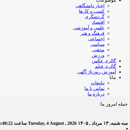
موضوعات
اخبار دانشگاهی
کسب و کارها
گردشگری
اقتصاد
علمی و آموزشی
فرهنگ و هنر
اجتماعی
سیاسی
مذهبی
ورزش
گالری عکس
گالری فیلم
آموزش رپورتاژ آگهی
مانا
تبلیغات
تماس با ما
درباره ما
جمله امروز ما:
خدا به
سه شنبه, ۱۳ مرداد , ۱۴۰۵
Tuesday, 4 August , 2026
ساعت
6:40:23