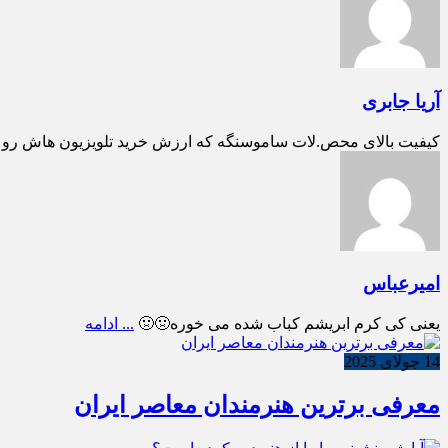
آریا جابری
کیفیت بالای محص.لات ساموسنگه که ارزش خرید تلویزیون هاش رو بالا می بره تل
امیرعباس
یعنی کی کرم ابریشم کباب شده می خوره🤢🤢
... ادامه
14 جولای 2025
معرفی برترین هنرمندان معاصر ایران