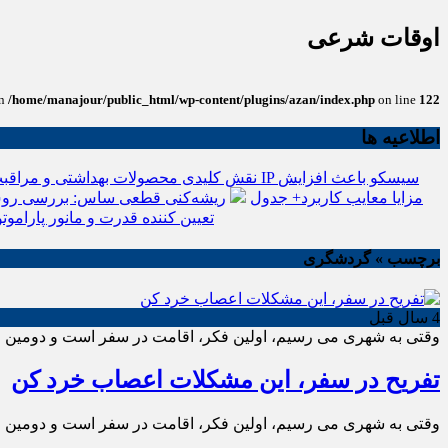
اوقات شرعی
in
/home/manajour/public_html/wp-content/plugins/azan/index.php
on line
122
اطلاعیه ها
نقش کلیدی محصولات بهداشتی و مراقبت
انواع باتری یو پی اس(ups)+مزایا معایب کاربرد+ جدول
ریشه‌کنی قطعی ساس: بررسی روش
تعیین کننده قدرت و مانور پاراموتو
برچسب » گردشگری
4 سال قبل
وقتی به شهری می رسیم، اولین فکر، اقامت در سفر است و دومین فکر
تفریح در سفر، این مشکلات اعصاب خرد کن
وقتی به شهری می رسیم، اولین فکر، اقامت در سفر است و دومین فکر