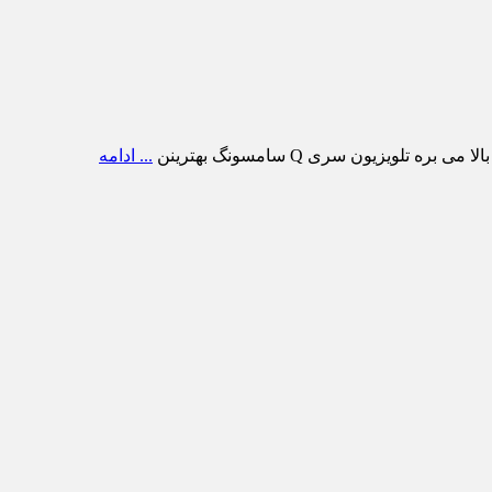
ویزیون سری Q سامسونگ بهترینن
... ادامه