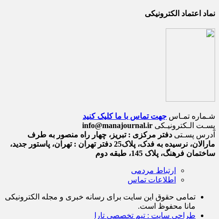
نماد اعتماد الکترونیکی
شـماره تمـاس
جهت تماس با ما کلیک کنید
پسـت الـکترونیـکی
info@manajournal.ir
آدرس پسـتی
دفتر مرکزی : تبریز، چهار راه منصور به طرف
مارالان، نرسیده به فدک، پلاک25 دفتر تهران : تهران، پاستور جدید،
ساختمان فرهنگ، پلاک 145، طبقه دوم
ارتباط مردمی
اطلاعات تماس
تمامی حقوق این سایت برای رسانه خبری و مجله الکترونیکی
مانا محفوظ است.
طراحی سایت : تیم تخصصی تارا