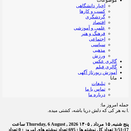
موضوعات
اخبار دانشگاهی
کسب و کارها
گردشگری
اقتصاد
علمی و آموزشی
فرهنگ و هنر
اجتماعی
سیاسی
مذهبی
ورزش
گالری عکس
گالری فیلم
آموزش رپورتاژ آگهی
مانا
تبلیغات
تماس با ما
درباره ما
جمله امروز ما:
ه هر کی که دلش دریا باشه، کشتی میده.
پنج شنبه, ۱۵ مرداد , ۱۴۰۵
Thursday, 6 August , 2026
ساعت
3:51:18
تعداد کل نوشته ها : 695
تعداد نوشته های امروز : 0
تعداد