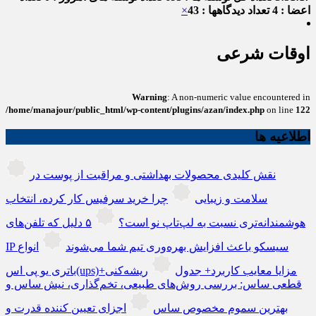
اعضا : 4
تعداد دیدگاهها : 43
×
اوقات شرعی
Warning
: A non-numeric value encountered in
/home/manajour/public_html/wp-content/plugins/azan/index.php
on line
122
اطلاعیه ها
نقش کلیدی محصولات بهداشتی و مراقبت از پوست در
سلامت و زیبایی
چرا خرید سرفیس کار کرده، انتخاب
هوشمندانه‌تری نسبت به لپ‌تاپ نو است؟
۵ دلیل که تلفن‌های
IP سیسکو باعث افزایش بهره‌وری تیم شما می‌شوند
انواع
باتری یو پی اس(ups)+مزایا معایب کاربرد+ جدول
ریشه‌کنی
قطعی ساس: بررسی روش‌های طبیعی، تخم‌گذاری، نیش ساس و
بهترین سموم مخصوص ساس
اجزای تعیین کننده قدرت و