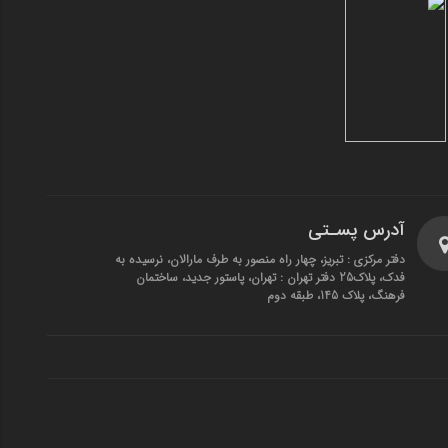
آدرس پسـتی
دفتر مرکزی : تبریز، چهار راه منصور به طرف مارالان، نرسیده به
فدک، پلاک25 دفتر تهران : تهران، پاستور جدید، ساختمان
فرهنگ، پلاک 145، طبقه دوم