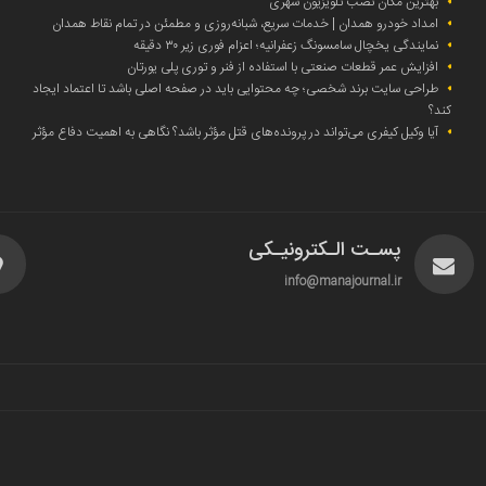
بهترین مکان نصب تلویزیون شهری
امداد خودرو همدان | خدمات سریع، شبانه‌روزی و مطمئن در تمام نقاط همدان
نمایندگی یخچال سامسونگ زعفرانیه؛ اعزام فوری زیر ۳۰ دقیقه
افزایش عمر قطعات صنعتی با استفاده از فنر و توری پلی یورتان
طراحی سایت برند شخصی؛ چه محتوایی باید در صفحه اصلی باشد تا اعتماد ایجاد
کند؟
آیا وکیل کیفری می‌تواند در پرونده‌های قتل مؤثر باشد؟ نگاهی به اهمیت دفاع مؤثر
پسـت الـکترونیـکی
info@manajournal.ir