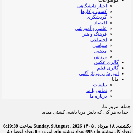
موضوعات
اخبار دانشگاهی
کسب و کارها
گردشگری
اقتصاد
علمی و آموزشی
فرهنگ و هنر
اجتماعی
سیاسی
مذهبی
ورزش
گالری عکس
گالری فیلم
آموزش رپورتاژ آگهی
مانا
تبلیغات
تماس با ما
درباره ما
جمله امروز ما:
ا به هر کی که دلش دریا باشه، کشتی میده.
یکشنبه, ۱۸ مرداد , ۱۴۰۵
Sunday, 9 August , 2026
ساعت
6:19:39
تعداد کل نوشته ها : 695
تعداد نوشته های امروز : 0
تعداد اعضا : 4