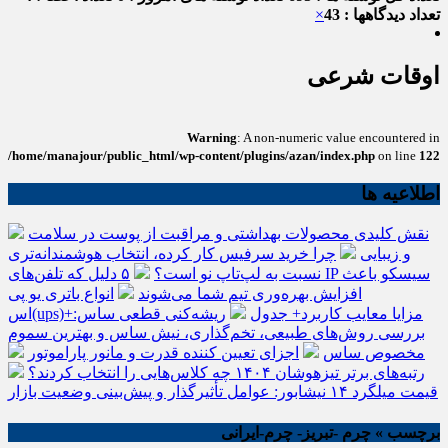
تعداد دیدگاهها : 43
×
اوقات شرعی
Warning
: A non-numeric value encountered in
/home/manajour/public_html/wp-content/plugins/azan/index.php
on line
122
اطلاعیه ها
نقش کلیدی محصولات بهداشتی و مراقبت از پوست در سلامت
و زیبایی
چرا خرید سرفیس کار کرده، انتخاب هوشمندانه‌تری
نسبت به لپ‌تاپ نو است؟
۵ دلیل که تلفن‌های IP سیسکو باعث
افزایش بهره‌وری تیم شما می‌شوند
انواع باتری یو پی
اس(ups)+مزایا معایب کاربرد+ جدول
ریشه‌کنی قطعی ساس:
بررسی روش‌های طبیعی، تخم‌گذاری، نیش ساس و بهترین سموم
مخصوص ساس
اجزای تعیین کننده قدرت و مانور پاراموتور
رتبه‌های برتر تیزهوشان ۱۴۰۴ چه کلاس‌هایی را انتخاب کردند؟
قیمت میلگرد ۱۴ نیشابور: عوامل تأثیرگذار و پیش‌بینی وضعیت بازار
برچسب » چرم -تبریز- چرم-ایرانی