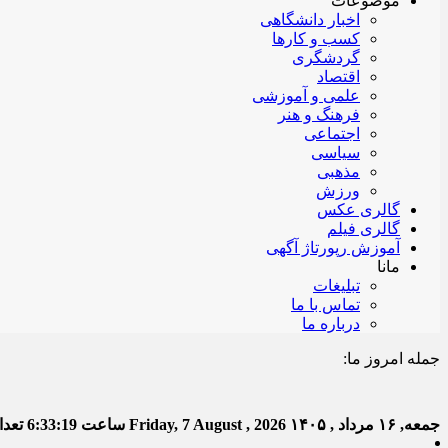
موضوعات
اخبار دانشگاهی
کسب و کارها
گردشگری
اقتصاد
علمی و آموزشی
فرهنگ و هنر
اجتماعی
سیاسی
مذهبی
ورزش
گالری عکس
گالری فیلم
آموزش رپورتاژ آگهی
مانا
تبلیغات
تماس با ما
درباره ما
جمله امروز ما:
خدا ب
جمعه, ۱۶ مرداد , ۱۴۰۵
Friday, 7 August , 2026
ساعت
6:33:19
تعداد