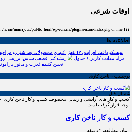
اوقات شرعی
in
/home/manajour/public_html/wp-content/plugins/azan/index.php
on line
122
اطلاعیه ها
نقش کلیدی محصولات بهداشتی و مراقبت
انواع باتری یو پی اس(ups)+مزایا معایب کاربرد+ جدول
ریشه‌کنی قطعی ساس: بررسی روش
تعیین کننده قدرت و مانور پاراموتو
برچسب » ناخن کاری
4 سال قبل
کسب و کار های آرایشی و زیبایی مخصوصا کسب و کار ناخن کاری اخیر
توجه قرار گرفته است.
کسب و کار ناخن کاری
زمان مطالعه:
۲
دقیقه