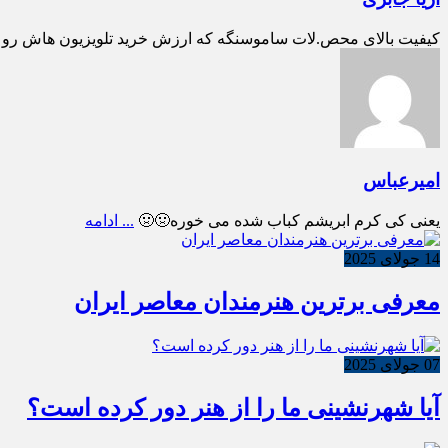
کیفیت بالای محص.لات ساموسنگه که ارزش خرید تلویزیون هاش رو بالا می بره تل
امیرعباس
یعنی کی کرم ابریشم کباب شده می خوره🤢🤢
... ادامه
14 جولای 2025
معرفی برترین هنرمندان معاصر ایران
07 جولای 2025
آیا شهرنشینی ما را از هنر دور کرده است؟