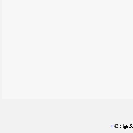
هها : 43
×