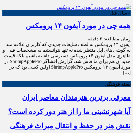
4 سال قبل
همه چی در مورد آیفون ۱۴ پرومکس
زمان مطالعه:
۳
دقیقه
آیفون ۱۴ پرومکس به لطف شایعات جدیدی که کاربران علاقه مند
به گوشی های اپل منتظر شده نه تنها نتوانستیم به مشخصات فنی و
ظاهری مدل آیفون ۱۴ پرومکس دسترسی داشته باشیم بلکه قیمت
جدید آن هم برای ما فاش شد. گزارش افشاگر ShrimpApplePro در
مورد آیفون ۱۴ پرومکس ShrimpApplePro اولین کسی بود که در
[…]
بسته فرهنگی
معرفی برترین هنرمندان معاصر ایران
آیا شهرنشینی ما را از هنر دور کرده است؟
نقش هنر در حفظ و انتقال میراث فرهنگی