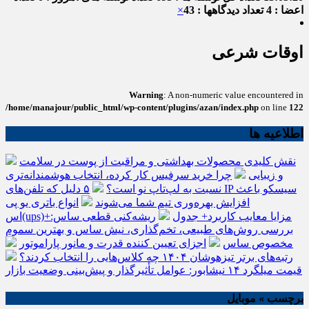
اعضا : 4
تعداد دیدگاهها : 43
×
اوقات شرعی
Warning
: A non-numeric value encountered in
/home/manajour/public_html/wp-content/plugins/azan/index.php
on line
122
اطلاعیه ها
نقش کلیدی محصولات بهداشتی و مراقبت از پوست در سلامت
و زیبایی
چرا خرید سرفیس کار کرده، انتخاب هوشمندانه‌تری
نسبت به لپ‌تاپ نو است؟
۵ دلیل که تلفن‌های IP سیسکو باعث
افزایش بهره‌وری تیم شما می‌شوند
انواع باتری یو پی
اس(ups)+مزایا معایب کاربرد+ جدول
ریشه‌کنی قطعی ساس:
بررسی روش‌های طبیعی، تخم‌گذاری، نیش ساس و بهترین سموم
مخصوص ساس
اجزای تعیین کننده قدرت و مانور پاراموتور
رتبه‌های برتر تیزهوشان ۱۴۰۴ چه کلاس‌هایی را انتخاب کردند؟
قیمت میلگرد ۱۴ نیشابور: عوامل تأثیرگذار و پیش‌بینی وضعیت بازار
برچسب » موبایل