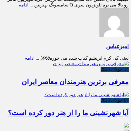
رو بالا می بره تلویزیون سری Q سامسونگ بهترینن
... ادامه
امیرعباس
یعنی کی کرم ابریشم کباب شده می خوره🤢🤢
... ادامه
14 جولای 2025
معرفی برترین هنرمندان معاصر ایران
07 جولای 2025
آیا شهرنشینی ما را از هنر دور کرده است؟