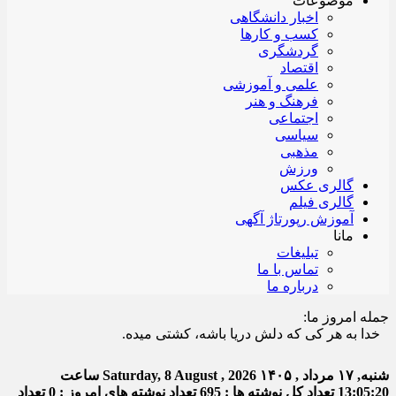
موضوعات
اخبار دانشگاهی
کسب و کارها
گردشگری
اقتصاد
علمی و آموزشی
فرهنگ و هنر
اجتماعی
سیاسی
مذهبی
ورزش
گالری عکس
گالری فیلم
آموزش رپورتاژ آگهی
مانا
تبلیغات
تماس با ما
درباره ما
جمله امروز ما:
ا به هر کی که دلش دریا باشه، کشتی میده.
شنبه, ۱۷ مرداد , ۱۴۰۵
Saturday, 8 August , 2026
ساعت
13:05:21
تعداد کل نوشته ها : 695
تعداد نوشته های امروز : 0
تعداد