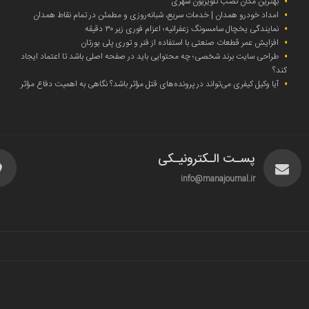
بهترین مکان نصب تلویزیون شهری
امداد خودرو همدان | خدمات سریع، شبانه‌روزی و مطمئن در تمام نقاط همدان
نمایندگی یخچال سامسونگ زعفرانیه؛ اعزام فوری زیر ۳۰ دقیقه
افزایش عمر قطعات صنعتی با استفاده از فنر و توری پلی یورتان
طراحی سایت برند شخصی؛ چه محتوایی باید در صفحه اصلی باشد تا اعتماد ایجاد
کند؟
آیا وکیل کیفری می‌تواند در پرونده‌های قتل مؤثر باشد؟ نگاهی به اهمیت دفاع مؤثر
پسـت الـکترونیـکی
info@manajournal.ir