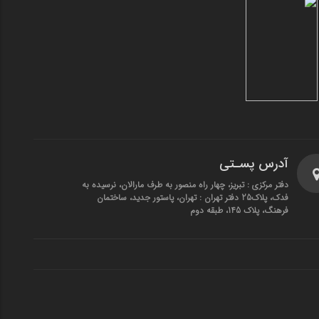
آدرس پسـتی
دفتر مرکزی : تبریز، چهار راه منصور به طرف مارالان، نرسیده به
فدک، پلاک25 دفتر تهران : تهران، پاستور جدید، ساختمان
فرهنگ، پلاک 145، طبقه دوم