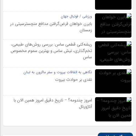
ورزشی / فوتبال جهان
بایرن خواهان قرض‌گرفتن مدافع منچسترسیتی در
زمستان
ریشه‌کنی قطعی ساس: بررسی روش‌های طبیعی،
تخم‌گذاری، نیش ساس و بهترین سموم مخصوص
ساس
نگاهی به اتفاقات بیروت و سفر ماکرون به لبنان
نقدی بر حوادث بیروت
امروز چندومه؟ – تاریخ دقیق امروز همین الان با
آناژورنال