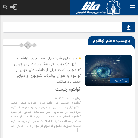
خدا به هر کی که 
برچسب » علم کوانتوم
خوب این شاید خیلی هم عجیب نباشد و
قابل درک برای خوانندگان باشد. ولی چیزی
که عجیب است خیلی از دانشمندان جهان از
کوانتوم به عنوان پیشرفت تکنولوژی و دنیای
4 سال قبل
جدید یاد میکنند.
کوانتوم چیست
زمان مطالعه:
۲
دقیقه
کوانتوم چیست در ادامه سری مقالات علمی مجله
الکترونیکی مانا ، این بار میخواهیم به مفهوم کوانتوم
بپردازیم. در سالهای اخیر مطالعات زیادی در مورد
کوانتوم انجام شده است پس این مطلب را از دست
نداده و مطالعه بکنید تا اطلاعات مهمی در مورد کوانتوم
بدست بیاورید. مفهوم کوانتوم کوانتوم ( quantum ) ، به
[…]