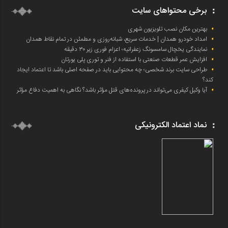
برخی محتواهای سایت
بهترین مکان نصب تلویزیون شهری
امداد خودرو همدان | خدمات سریع، شبانه‌روزی و مطمئن در تمام نقاط همدان
نمایندگی یخچال سامسونگ زعفرانیه؛ اعزام فوری زیر ۳۰ دقیقه
افزایش عمر قطعات صنعتی با استفاده از فنر و توری پلی یورتان
طراحی سایت برند شخصی؛ چه محتوایی باید در صفحه اصلی باشد تا اعتماد ایجاد
کند؟
آیا وکیل کیفری می‌تواند در پرونده‌های قتل مؤثر باشد؟ نگاهی به اهمیت دفاع مؤثر
نماد اعتماد الکترونیکی