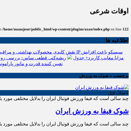
اوقات شرعی
in
/home/manajour/public_html/wp-content/plugins/azan/index.php
on line
122
اطلاعیه ها
نقش کلیدی محصولات بهداشتی و مراقبت
انواع باتری یو پی اس(ups)+مزایا معایب کاربرد+ جدول
ریشه‌کنی قطعی ساس: بررسی روش
تعیین کننده قدرت و مانور پاراموتو
برچسب » شوک به ورزش
4 سال قبل
چند سالی است که فیفا ورزش فوتبال ایران را بدلایل مختلفی مورد با
شوک فیفا به ورزش ایران
چند سالی است که فیفا ورزش فوتبال ایران را بدلایل مختلفی مورد با