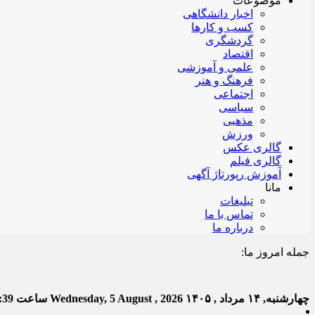
موضوعات
اخبار دانشگاهی
کسب و کارها
گردشگری
اقتصاد
علمی و آموزشی
فرهنگ و هنر
اجتماعی
سیاسی
مذهبی
ورزش
گالری عکس
گالری فیلم
آموزش رپورتاژ آگهی
مانا
تبلیغات
تماس با ما
درباره ما
جمله امروز ما:
خدا ب
چهارشنبه, ۱۴ مرداد , ۱۴۰۵
Wednesday, 5 August , 2026
ساعت
:40