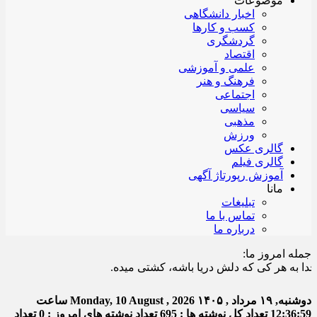
موضوعات
اخبار دانشگاهی
کسب و کارها
گردشگری
اقتصاد
علمی و آموزشی
فرهنگ و هنر
اجتماعی
سیاسی
مذهبی
ورزش
گالری عکس
گالری فیلم
آموزش رپورتاژ آگهی
مانا
تبلیغات
تماس با ما
درباره ما
جمله امروز ما:
به هر کی که دلش دریا باشه، کشتی میده.
دوشنبه, ۱۹ مرداد , ۱۴۰۵
Monday, 10 August , 2026
ساعت
12:36:59
تعداد کل نوشته ها : 695
تعداد نوشته های امروز : 0
تعداد