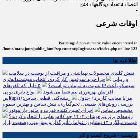
اعضا : 4
تعداد دیدگاهها : 43
×
اوقات شرعی
Warning
: A non-numeric value encountered in
/home/manajour/public_html/wp-content/plugins/azan/index.php
on line
122
اطلاعیه ها
نقش کلیدی محصولات بهداشتی و مراقبت از پوست در سلامت
و زیبایی
چرا خرید سرفیس کار کرده، انتخاب هوشمندانه‌تری
نسبت به لپ‌تاپ نو است؟
۵ دلیل که تلفن‌های IP سیسکو باعث
افزایش بهره‌وری تیم شما می‌شوند
انواع باتری یو پی
اس(ups)+مزایا معایب کاربرد+ جدول
ریشه‌کنی قطعی ساس:
بررسی روش‌های طبیعی، تخم‌گذاری، نیش ساس و بهترین سموم
مخصوص ساس
اجزای تعیین کننده قدرت و مانور پاراموتور
رتبه‌های برتر تیزهوشان ۱۴۰۴ چه کلاس‌هایی را انتخاب کردند؟
قیمت میلگرد ۱۴ نیشابور: عوامل تأثیرگذار و پیش‌بینی وضعیت بازار
برچسب » شروع کسب و کار