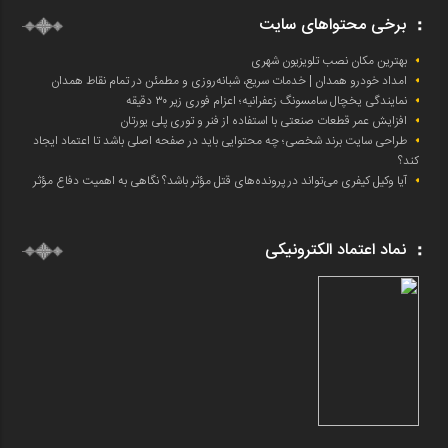
برخی محتواهای سایت
بهترین مکان نصب تلویزیون شهری
امداد خودرو همدان | خدمات سریع، شبانه‌روزی و مطمئن در تمام نقاط همدان
نمایندگی یخچال سامسونگ زعفرانیه؛ اعزام فوری زیر ۳۰ دقیقه
افزایش عمر قطعات صنعتی با استفاده از فنر و توری پلی یورتان
طراحی سایت برند شخصی؛ چه محتوایی باید در صفحه اصلی باشد تا اعتماد ایجاد
کند؟
آیا وکیل کیفری می‌تواند در پرونده‌های قتل مؤثر باشد؟ نگاهی به اهمیت دفاع مؤثر
نماد اعتماد الکترونیکی