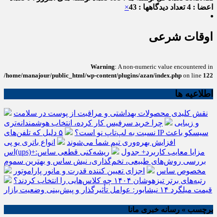
اعضا : 4
تعداد دیدگاهها : 43
×
اوقات شرعی
Warning
: A non-numeric value encountered in
/home/manajour/public_html/wp-content/plugins/azan/index.php
on line
122
اطلاعیه ها
نقش کلیدی محصولات بهداشتی و مراقبت از پوست در سلامت
و زیبایی
چرا خرید سرفیس کار کرده، انتخاب هوشمندانه‌تری
نسبت به لپ‌تاپ نو است؟
۵ دلیل که تلفن‌های IP سیسکو باعث
افزایش بهره‌وری تیم شما می‌شوند
انواع باتری یو پی
اس(ups)+مزایا معایب کاربرد+ جدول
ریشه‌کنی قطعی ساس:
بررسی روش‌های طبیعی، تخم‌گذاری، نیش ساس و بهترین سموم
مخصوص ساس
اجزای تعیین کننده قدرت و مانور پاراموتور
رتبه‌های برتر تیزهوشان ۱۴۰۴ چه کلاس‌هایی را انتخاب کردند؟
قیمت میلگرد ۱۴ نیشابور: عوامل تأثیرگذار و پیش‌بینی وضعیت بازار
برچسب » رسانه خبری مانا