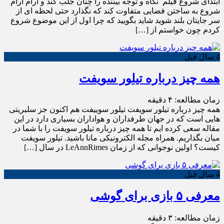
ابتدای شروع فیلم نگاه و توجه بیننده را چنان جلب کند و آرام آرام
شروع به ساختن فضایی متفاوت کند که نگذارد حتی لحظه ای از
سر جایتان بلند شوید شاید بگویید که چرا اول از این موضوع شروع
کردم چون خواستم از […]
4 سال قبل
همه چیز درباره تیلور سویفت
زمان مطالعه:
۴
دقیقه
همه چیز درباره تیلور سویفت تیلور سوییفت هم اکنون جز سلبریتی
هایی است که در جهان طرفداران و هواداران بسیاری دارد در این
مقاله سعی کرده ایم تا همه چیز درباره تیلور سویفت را با شما در
میان بگذاریم. همراه مجله الکترونیکی مانا باشید. تیلور سویفت
کیست؟ اولین نوجوانی که از زمان LeAnnRimes در سال […]
4 سال قبل
معرفی ۵ بازی برای گوشی
زمان مطالعه:
۳
دقیقه