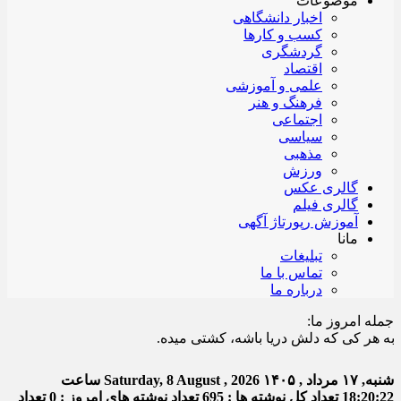
موضوعات
اخبار دانشگاهی
کسب و کارها
گردشگری
اقتصاد
علمی و آموزشی
فرهنگ و هنر
اجتماعی
سیاسی
مذهبی
ورزش
گالری عکس
گالری فیلم
آموزش رپورتاژ آگهی
مانا
تبلیغات
تماس با ما
درباره ما
جمله امروز ما:
 کی که دلش دریا باشه، کشتی میده.
شنبه, ۱۷ مرداد , ۱۴۰۵
Saturday, 8 August , 2026
ساعت
18:20:23
تعداد کل نوشته ها : 695
تعداد نوشته های امروز : 0
تعداد