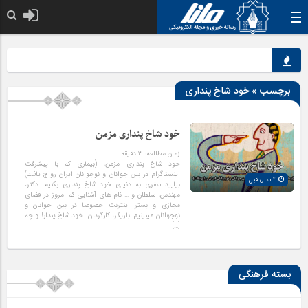
خدا به هر کی که 
برچسب » خود شاخ پنداری
خود شاخ پنداری مزمن
زمان مطالعه:
۳
دقیقه
خود شاخ پنداری مزمن، (بیماری که با پیشرفت
اینستاگرام در بین جوانان و نوجوانان ایران رواج یافت)
4 سال قبل
بیایید سفری به دنیای خود شاخ پنداری بکنیم. دکتر،
مهندس، سلطان و … نام های آشنایی که امروز در فضای
مجازی و بستر اینترنت خصوصا در بین جوانان و
نوجوانان میبینیم. بازیگر، کارگردان! خود شاخ پندار! و چه
[…]
بسته فرهنگی