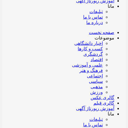
آموزش رپورتاژ آگهی
مانا
تبلیغات
تماس با ما
درباره ما
صفحه نخست
موضوعات
اخبار دانشگاهی
کسب و کارها
گردشگری
اقتصاد
علمی و آموزشی
فرهنگ و هنر
اجتماعی
سیاسی
مذهبی
ورزش
گالری عکس
گالری فیلم
آموزش رپورتاژ آگهی
مانا
تبلیغات
تماس با ما