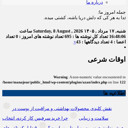
درباره ما
جمله امروز ما:
به هر کی که دلش دریا باشه، کشتی میده.
شنبه, ۱۷ مرداد , ۱۴۰۵
Saturday, 8 August , 2026
ساعت
16:48:07
تعداد کل نوشته ها : 695
تعداد نوشته های امروز : 0
تعداد
اعضا : 4
تعداد دیدگاهها : 43
×
اوقات شرعی
Warning
: A non-numeric value encountered in
/home/manajour/public_html/wp-content/plugins/azan/index.php
on line
122
اطلاعیه ها
نقش کلیدی محصولات بهداشتی و مراقبت از پوست در
سلامت و زیبایی
چرا خرید سرفیس کار کرده، انتخاب
هوشمندانه‌تری نسبت به لپ‌تاپ نو است؟
۵ دلیل که تلفن‌های