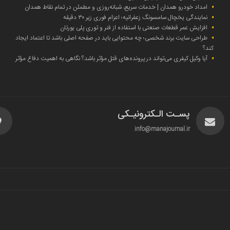
امداد خودرو همدان | خدمات سریع، شبانه‌روزی و مطمئن در تمام نقاط همدان
نمایندگی یخچال سامسونگ زعفرانیه؛ اعزام فوری زیر ۳۰ دقیقه
افزایش عمر قطعات صنعتی با استفاده از فنر و توری پلی یورتان
طراحی سایت برند شخصی؛ چه محتوایی باید در صفحه اصلی باشد تا اعتماد ایجاد
کند؟
آیا وکیل کیفری می‌تواند در پرونده‌های قتل مؤثر باشد؟ نگاهی به اهمیت دفاع مؤثر
پسـت الـکترونیـکی
info@manajournal.ir