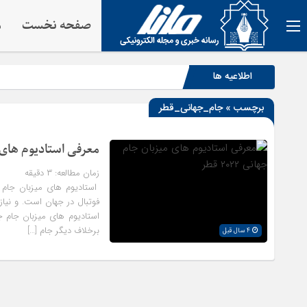
صفحه نخست
م
اطلاعیه ها
برچسب » جام_جهانی_قطر
معرفی استادیوم های میزب
زمان مطالعه:
۳
دقیقه
استادیوم های میزبان جام 
فوتبال در جهان است. و نیاز
استادیوم های میزبان جام ج
برخلاف دیگر جام […]
4 سال قبل