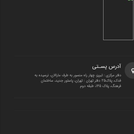
آدرس پسـتی
دفتر مرکزی : تبریز، چهار راه منصور به طرف مارالان، نرسیده به
فدک، پلاک25 دفتر تهران : تهران، پاستور جدید، ساختمان
فرهنگ، پلاک 145، طبقه دوم