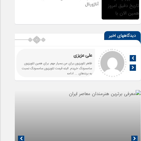
آناژورنال
دیدگاههای اخیر
علی عزیزی
ظاهر تلویزیون برای من بسیار مهم. برای همین تلویزیون
سامسونگ خریدم. البته قیمت تلویزیون سامسونگ نسبت
به برندهای
... ادامه