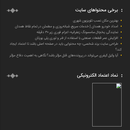
برخی محتواهای سایت
بهترین مکان نصب تلویزیون شهری
امداد خودرو همدان | خدمات سریع، شبانه‌روزی و مطمئن در تمام نقاط همدان
نمایندگی یخچال سامسونگ زعفرانیه؛ اعزام فوری زیر ۳۰ دقیقه
افزایش عمر قطعات صنعتی با استفاده از فنر و توری پلی یورتان
طراحی سایت برند شخصی؛ چه محتوایی باید در صفحه اصلی باشد تا اعتماد ایجاد
کند؟
آیا وکیل کیفری می‌تواند در پرونده‌های قتل مؤثر باشد؟ نگاهی به اهمیت دفاع مؤثر
نماد اعتماد الکترونیکی