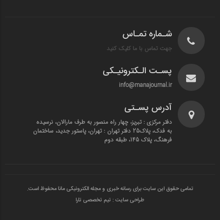
شـماره تمـاس
جهت تماس با ما کلیک کنید
پسـت الـکترونیـکی
info@manajournal.ir
آدرس پسـتی
دفتر مرکزی : تبریز، چهار راه منصور به طرف مارالان، نرسیده
به فدک، پلاک25 دفتر تهران : تهران، پاستور جدید، ساختمان
فرهنگ، پلاک 145، طبقه دوم
تمامی حقوق این سایت برای رسانه خبری و مجله الکترونیکی مانا محفوظ است.
طراحی سایت : تیم تخصصی تارا