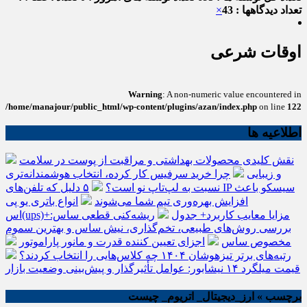
تعداد دیدگاهها : 43
×
اوقات شرعی
Warning
: A non-numeric value encountered in
/home/manajour/public_html/wp-content/plugins/azan/index.php
on line
122
اطلاعیه ها
نقش کلیدی محصولات بهداشتی و مراقبت از پوست در سلامت
و زیبایی
چرا خرید سرفیس کار کرده، انتخاب هوشمندانه‌تری
نسبت به لپ‌تاپ نو است؟
۵ دلیل که تلفن‌های IP سیسکو باعث
افزایش بهره‌وری تیم شما می‌شوند
انواع باتری یو پی
اس(ups)+مزایا معایب کاربرد+ جدول
ریشه‌کنی قطعی ساس:
بررسی روش‌های طبیعی، تخم‌گذاری، نیش ساس و بهترین سموم
مخصوص ساس
اجزای تعیین کننده قدرت و مانور پاراموتور
رتبه‌های برتر تیزهوشان ۱۴۰۴ چه کلاس‌هایی را انتخاب کردند؟
قیمت میلگرد ۱۴ نیشابور: عوامل تأثیرگذار و پیش‌بینی وضعیت بازار
برچسب » ارز_دیجیتال_ اتریوم_ چیست