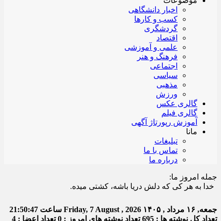
موضوعات
اخبار دانشگاهی
کسب و کارها
گردشگری
اقتصاد
علمی و آموزشی
فرهنگ و هنر
اجتماعی
سیاسی
مذهبی
ورزش
گالری عکس
گالری فیلم
آموزش رپورتاژ آگهی
مانا
تبلیغات
تماس با ما
درباره ما
جمله امروز ما:
ا به هر کی که دلش دریا باشه، کشتی میده.
جمعه, ۱۶ مرداد , ۱۴۰۵
Friday, 7 August , 2026
ساعت
21:50:47
تعداد کل نوشته ها : 695
تعداد نوشته های امروز : 0
تعداد اعضا : 4