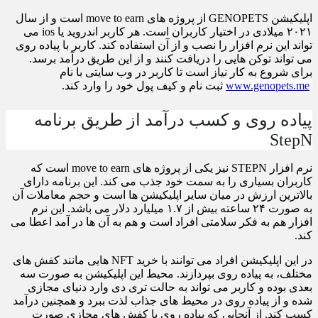
اپلیکیشن
GENOPETS از پروژه های move to earn است و از سال
۲۰۲۱ میلادی در اختیار کاربران است. هر کاربر اندروید یا ios می
تواند این نرم افزار را نصب و از آن استفاده کند. کاربر با پیاده روی
می تواند توکن هایی را دریافت کنند و از این طریق درآمد برسد.
برای شروع به کار نیاز است تا کاربر در وب سایتی با نام
www.genopets.me
ثبت نام و کیف پول خود را وارد کند.
پیاده روی و کسب درآمد از طریق برنامه
StepN
نرم افزار
STEPN نیز یکی از پروژه های move to earn است که
کاربران بسیاری را به سمت خود جذب می کند. این برنامه دارای
بالاترین ارزش در میان سایر اپلیکیشن ها است و حجم معاملات آن
به صورت ۲۴ ساعته بیش از ۱.۷ میلیارد دلار می باشد. این نرم
افزار هم به فکر سلامتی افراد است و هم به آن ها در آمد اعطا می
کند.
در این اپلیکیشن افراد می توانند با خرید NFT هایی مانند کفش های
مختلف، به پیاده روی بپردازند. محیط این اپلیکیشن به صورت سه
بعدی بوده و کاربر می تواند به حالت تری دی وارد دنیای مجازی
شده و از پیاده روی در محیط های جذاب لذت ببرد و همچنین درآمد
کسب کند. از آنجایی که پیاده روی با کفش های مجازی صورت