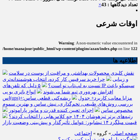
تعداد دیدگاهها : 43
×
اوقات شرعی
Warning
: A non-numeric value encountered in
/home/manajour/public_html/wp-content/plugins/azan/index.php
on line
122
اطلاعیه ها
نقش کلیدی محصولات بهداشتی و مراقبت از پوست در سلامت
و زیبایی
چرا خرید سرفیس کار کرده، انتخاب هوشمندانه‌تری
نسبت به لپ‌تاپ نو است؟
۵ دلیل که تلفن‌های IP سیسکو باعث
افزایش بهره‌وری تیم شما می‌شوند
انواع باتری یو پی
اس(ups)+مزایا معایب کاربرد+ جدول
ریشه‌کنی قطعی ساس:
بررسی روش‌های طبیعی، تخم‌گذاری، نیش ساس و بهترین سموم
مخصوص ساس
اجزای تعیین کننده قدرت و مانور پاراموتور
رتبه‌های برتر تیزهوشان ۱۴۰۴ چه کلاس‌هایی را انتخاب کردند؟
قیمت میلگرد ۱۴ نیشابور: عوامل تأثیرگذار و پیش‌بینی وضعیت بازار
صفحه اصلی
» گروه »
اجتماعی