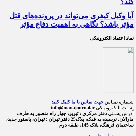
کند؟
آیا وکیل کیفری می‌تواند در پرونده‌های قتل
مؤثر باشد؟ نگاهی به اهمیت دفاع مؤثر
نماد اعتماد الکترونیکی
شـماره تمـاس
جهت تماس با ما کلیک کنید
پسـت الـکترونیـکی
info@manajournal.ir
آدرس پسـتی
دفتر مرکزی : تبریز، چهار راه منصور به طرف
مارالان، نرسیده به فدک، پلاک25 دفتر تهران : تهران، پاستور جدید،
ساختمان فرهنگ، پلاک 145، طبقه دوم
ارتباط مردمی