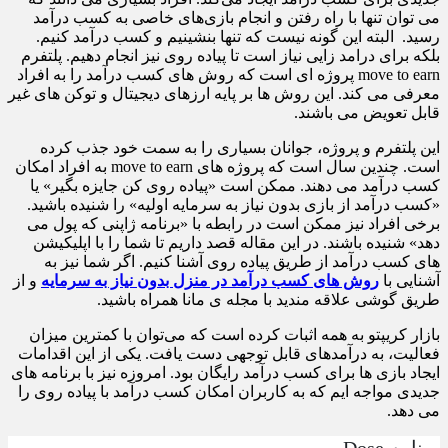
می توان تنها با راه رفتن و انجام بازی‌های خاصی به کسب درآمد
رسید. البته این گونه نیست که تنها بنشینیم و کسب درآمد کنیم.
بلکه برای درامد زایی نیاز است تا پیاده روی نیز انجام دهیم. پلتفرم
move to earn پروژه ای است که روش های کسب درآمد را به افراد
معرفی می کند. این روش ها بر پایه ارزهای دیجیتال و توکن های غیر
قابل تعویض می باشند.
این پلتفرم و پروژه، جوانان بسیاری را به سمت خود جذب کرده
است. چندین سال است که پروژه های move to earn به افراد امکان
کسب درآمد می دهند. ممکن است «پیاده روی کن جایزه بگیر» یا
«کسب درآمد از بازی بدون نیاز به سرمایه اولیه» را شنیده باشید.
برخی افراد نیز ممکن است در رابطه با «برنامه ژاپنی که پول می
دهد» شنیده باشند. در این مقاله قصد داریم تا شما را با اپلیکیشن
های کسب درآمد از طریق پیاده روی آشنا کنیم. اگر شما نیز به
آشنایی با
روش های کسب درآمد در منزل بدون نیاز به سرمایه
و از
طریق گوشی علاقه مندید با مجله ی مانا همراه باشید.
بازار کریپتو به همه اثبات کرده است که می‌توان با کمترین میزان
فعالیت، به درآمدهای قابل توجهی دست یافت. یکی از این اقدامات
ایجاد بازی ها برای کسب درآمد رایگان بود. امروزه نیز با برنامه های
جدیدی مواجه ایم که به کاربران امکان کسب درآمد با پیاده روی را
می دهد.
برنامه Dose