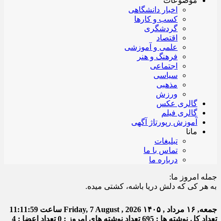
موضوعات
اخبار دانشگاهی
کسب و کارها
گردشگری
اقتصاد
علمی و آموزشی
فرهنگ و هنر
اجتماعی
سیاسی
مذهبی
ورزش
گالری عکس
گالری فیلم
آموزش رپورتاژ آگهی
مانا
تبلیغات
تماس با ما
درباره ما
جمله امروز ما:
ر کی که دلش دریا باشه، کشتی میده.
جمعه, ۱۶ مرداد , ۱۴۰۵
Friday, 7 August , 2026
ساعت
11:11:59
تعداد کل نوشته ها : 695
تعداد نوشته های امروز : 0
تعداد اعضا : 4