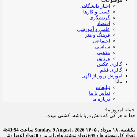
موضوعات
اخبار دانشگاهی
کسب و کارها
گردشگری
اقتصاد
علمی و آموزشی
فرهنگ و هنر
اجتماعی
سیاسی
مذهبی
ورزش
گالری عکس
گالری فیلم
آموزش رپورتاژ آگهی
مانا
تبلیغات
تماس با ما
درباره ما
جمله امروز ما:
به هر کی که دلش دریا باشه، کشتی میده.
یکشنبه, ۱۸ مرداد , ۱۴۰۵
Sunday, 9 August , 2026
ساعت
4:43:55
تعداد کل نوشته ها : 695
تعداد نوشته های امروز : 0
تعداد اعضا : 4