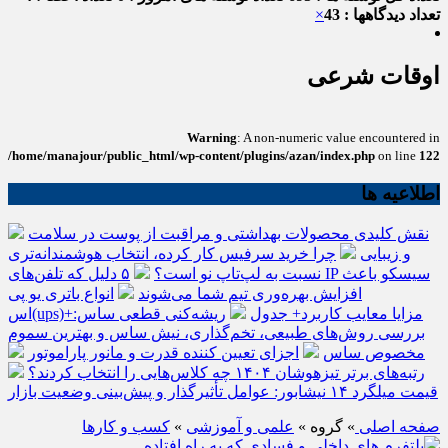
تعداد دیدگاهها : 43
×
اوقات شرعی
Warning
: A non-numeric value encountered in
/home/manajour/public_html/wp-content/plugins/azan/index.php
on line
122
اطلاعیه ها
نقش کلیدی محصولات بهداشتی و مراقبت از پوست در سلامت
و زیبایی
چرا خرید سرفیس کار کرده، انتخاب هوشمندانه‌تری
نسبت به لپ‌تاپ نو است؟
۵ دلیل که تلفن‌های IP سیسکو باعث
افزایش بهره‌وری تیم شما می‌شوند
انواع باتری یو پی
اس(ups)+مزایا معایب کاربرد+ جدول
ریشه‌کنی قطعی ساس:
بررسی روش‌های طبیعی، تخم‌گذاری، نیش ساس و بهترین سموم
مخصوص ساس
اجزای تعیین کننده قدرت و مانور پاراموتور
رتبه‌های برتر تیزهوشان ۱۴۰۴ چه کلاس‌هایی را انتخاب کردند؟
قیمت میلگرد ۱۴ نیشابور: عوامل تأثیرگذار و پیش‌بینی وضعیت بازار
صفحه اصلی
» گروه »
علمی و آموزشی
»
کسب و کارها