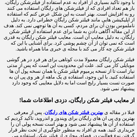
با وجود تاکید بسیاری از افراد به عدم استفاده از فیلترشکن رایگان،
باز هم تعداد افرادی که از فیلترشکن های رایگان استفاده می کنند
رو به افزایش است. بهتر است به این شکل عرض کنم که استفاده
از اپلیکیشن هایی مانند فیلتر شکن رایگان خطراتی دارد. به دلیل
ناملموس بودن آن برای مردم، کسی به آن ها توجهی نمی کند. هدف
از این مقاله آگاهی دادن به شما برای عدم استفاده از فیلتر شکن
رایگان، به دلیل معایب آن است. معایب فیلتر شکن رایگان به قدری
است که نمی توان از آن چشم پوشی کرد. برای آشنایی با این که
فیلتر شکن چه کار می کند با مجله ی خبری مانا همراه باشید.
فیلتر شکن رایگان معمولا مدت کوتاهی برای هر فرد در هر گوشی
موبایلی کار می کند. علت این محدودیت این است که پس از مدتی
نیاز است تا از نسخه پرمیوم فیلتر شکن یا همان نسخه پول آن ها
استفاده کنید. با این وجود، استفاده ی یک ماهه از هر وی پی ان به
صورت تست بسیار رایج است اما به دلایل معایبی که وجود دارد
پیشنهاد نمی شود.
از معایب فیلتر شکن رایگان، دزدی اطلاعات شما!
قبلا در مقاله ی
بهترین فیلتر شکن های رایگان
، پس از معرفی
بهترین وی پی ان های رایگان برای ویندوز و اندروید، تاکید کردیم که
استفاده از آن ها پیشنهاد نمی شود و بهتر است نسخه پولی آن را
خریداری کنید. همه ی افراد به منظور جلوگیری از تحت نظر قرار
گرفتن نوع فعالیت در فضای مجازی از فیلتر شکن استفاده می