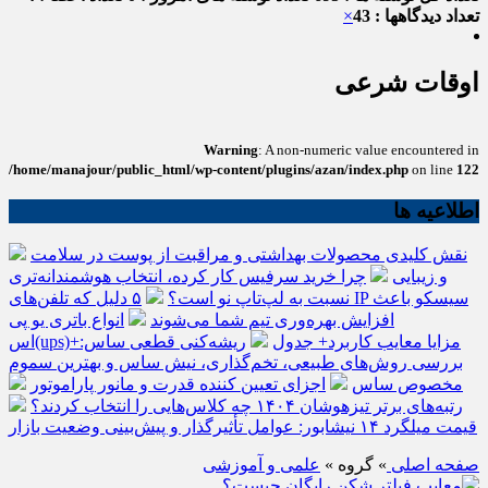
تعداد دیدگاهها : 43
×
اوقات شرعی
Warning
: A non-numeric value encountered in
/home/manajour/public_html/wp-content/plugins/azan/index.php
on line
122
اطلاعیه ها
نقش کلیدی محصولات بهداشتی و مراقبت از پوست در سلامت
و زیبایی
چرا خرید سرفیس کار کرده، انتخاب هوشمندانه‌تری
نسبت به لپ‌تاپ نو است؟
۵ دلیل که تلفن‌های IP سیسکو باعث
افزایش بهره‌وری تیم شما می‌شوند
انواع باتری یو پی
اس(ups)+مزایا معایب کاربرد+ جدول
ریشه‌کنی قطعی ساس:
بررسی روش‌های طبیعی، تخم‌گذاری، نیش ساس و بهترین سموم
مخصوص ساس
اجزای تعیین کننده قدرت و مانور پاراموتور
رتبه‌های برتر تیزهوشان ۱۴۰۴ چه کلاس‌هایی را انتخاب کردند؟
قیمت میلگرد ۱۴ نیشابور: عوامل تأثیرگذار و پیش‌بینی وضعیت بازار
صفحه اصلی
» گروه »
علمی و آموزشی