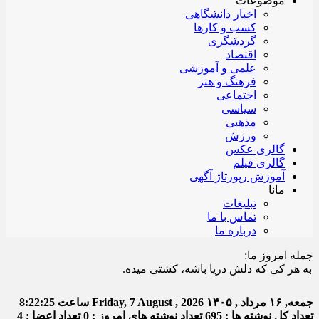
موضوعات
اخبار دانشگاهی
کسب و کارها
گردشگری
اقتصاد
علمی و آموزشی
فرهنگ و هنر
اجتماعی
سیاسی
مذهبی
ورزش
گالری عکس
گالری فیلم
آموزش رپورتاژ آگهی
مانا
تبلیغات
تماس با ما
درباره ما
جمله امروز ما:
ر کی که دلش دریا باشه، کشتی میده.
جمعه, ۱۶ مرداد , ۱۴۰۵
Friday, 7 August , 2026
ساعت
8:22:26
تعداد کل نوشته ها : 695
تعداد نوشته های امروز : 0
تعداد اعضا : 4