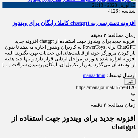
13 آوریل 2023 - 21:13
شناسه : 4126
افزونه دسترسی به chatgpt کاملا رایگان برای ویندوز
زمان مطالعه:
۲
دقیقه
افزونه جدید برای ویندوز جهت استفاده از chatgpt افزونه جدید
ChatGPT برای PowerToys به کاربران ویندوز اجاره می‌دهد تا بدون
باز کردن مرورگر خود، از قابلیت‌های این چت‌بات بهره بگیرند. البته
افزونه اشاره شده هنوز در مراحل ابتدایی قرار دارد و تنها چند هفته
از توسعه آن می‌گذرد. پس از تکمیل آن، امکان پرسیدن سوالات […]
ارسال توسط :
manaadmin
کپی
https://manajournal.ir/?p=4126
پ
پ
زمان مطالعه:
۲
دقیقه
افزونه جدید برای ویندوز جهت استفاده از
chatgpt