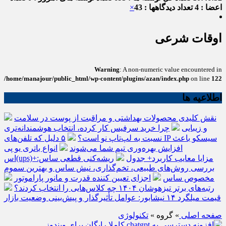
اعضا : 4
تعداد دیدگاهها : 43
×
اوقات شرعی
Warning
: A non-numeric value encountered in
/home/manajour/public_html/wp-content/plugins/azan/index.php
on line
122
اطلاعیه ها
نقش کلیدی محصولات بهداشتی و مراقبت از پوست در سلامت
و زیبایی
چرا خرید سرفیس کار کرده، انتخاب هوشمندانه‌تری
نسبت به لپ‌تاپ نو است؟
۵ دلیل که تلفن‌های IP سیسکو باعث
افزایش بهره‌وری تیم شما می‌شوند
انواع باتری یو پی
اس(ups)+مزایا معایب کاربرد+ جدول
ریشه‌کنی قطعی ساس:
بررسی روش‌های طبیعی، تخم‌گذاری، نیش ساس و بهترین سموم
مخصوص ساس
اجزای تعیین کننده قدرت و مانور پاراموتور
رتبه‌های برتر تیزهوشان ۱۴۰۴ چه کلاس‌هایی را انتخاب کردند؟
قیمت میلگرد ۱۴ نیشابور: عوامل تأثیرگذار و پیش‌بینی وضعیت بازار
صفحه اصلی
» گروه »
تکنولوژی