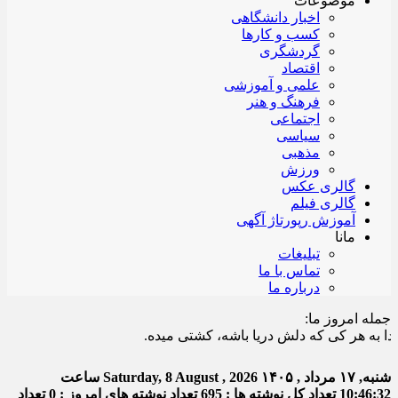
موضوعات
اخبار دانشگاهی
کسب و کارها
گردشگری
اقتصاد
علمی و آموزشی
فرهنگ و هنر
اجتماعی
سیاسی
مذهبی
ورزش
گالری عکس
گالری فیلم
آموزش رپورتاژ آگهی
مانا
تبلیغات
تماس با ما
درباره ما
جمله امروز ما:
 هر کی که دلش دریا باشه، کشتی میده.
شنبه, ۱۷ مرداد , ۱۴۰۵
Saturday, 8 August , 2026
ساعت
10:46:32
تعداد کل نوشته ها : 695
تعداد نوشته های امروز : 0
تعداد