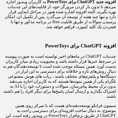
افزونه جدید
ChatGPT
برای
PowerToys
به کاربران ویندوز اجاره
می‌دهد تا بدون باز کردن مرورگر خود، از قابلیت‌های این چت‌بات
بهره بگیرند. البته افزونه اشاره شده هنوز در مراحل ابتدایی قرار
دارد و تنها چند هفته از توسعه آن می‌گذرد. پس از تکمیل آن، امکان
پرسیدن سوالات از طریق قابلیت Run در برنامه مذکور و تنها با
فشردن یک کلید کیبورد، فراهم خواهد شد.
افزونه
ChatGPT
برای
PowerToys
چت‌بات ChatGPT در ماه‌های اخیر توانسته است به صورت پیوسته
در سرخط خبرها قرار داشته باشد و محبوبیت زیادی میان کاربران
بدست آورد. همین مسئله موجب شده است تا توسعه‌دهندگان هم به
دنبال روش‌های تازه و خلاقانه برای دسترسی به این ابزار در
دستگاه‌ها و پلتفرم‌های مختلف باشند ، ربات های هوش مصنوعی
تلگرام یکی از همین نمونه‌ها هستند که به کاربران اجازه می‌دهند
بدون ترک محیط پیام‌رسان، سوالات و دستورات خود را با AI به
اشتراک بگذارند و ارسال آسان پاسخ‌ها برای دیگر افراد را هم داشته
باشند.
سیمون فرانکو توسعه‌دهنده‌ای هست که با تمرکز روی همین
موضوع، به دنبال ساخت افزونه‌ای برای دسترسی راحت به
ChatGPT از طریق نرم‌افزار PowerToys در ویندوز رفته است. این