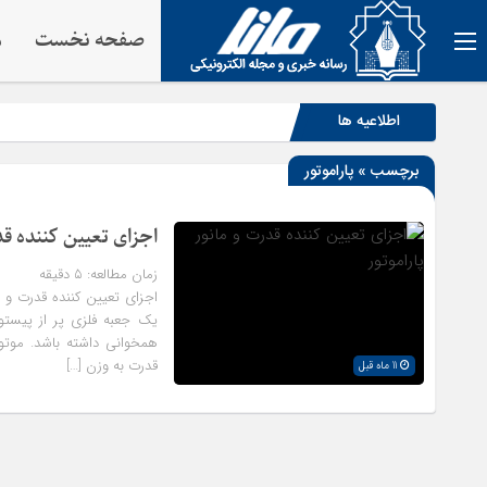
صفحه نخست
م
اطلاعیه ها
برچسب » پاراموتور
اجزای تعیین کننده قدر
زمان مطالعه:
۵
دقیقه
اجزای تعیین کننده قدرت و ما
یک جعبه فلزی پر از پیستو
همخوانی داشته باشد. موت
قدرت به وزن […]
11 ماه قبل