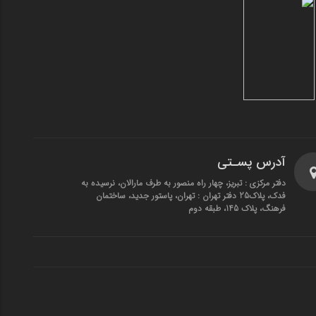
آدرس پسـتی
دفتر مرکزی : تبریز، چهار راه منصور به طرف مارالان، نرسیده به
فدک، پلاک25 دفتر تهران : تهران، پاستور جدید، ساختمان
فرهنگ، پلاک 145، طبقه دوم