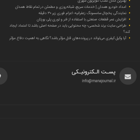
بهترین مکان نصب تلویزیون شهری
امداد خودرو همدان | خدمات سریع، شبانه‌روزی و مطمئن در تمام نقاط همدان
نمایندگی یخچال سامسونگ زعفرانیه؛ اعزام فوری زیر ۳۰ دقیقه
افزایش عمر قطعات صنعتی با استفاده از فنر و توری پلی یورتان
طراحی سایت برند شخصی؛ چه محتوایی باید در صفحه اصلی باشد تا اعتماد ایجاد
کند؟
آیا وکیل کیفری می‌تواند در پرونده‌های قتل مؤثر باشد؟ نگاهی به اهمیت دفاع مؤثر
پسـت الـکترونیـکی
info@manajournal.ir