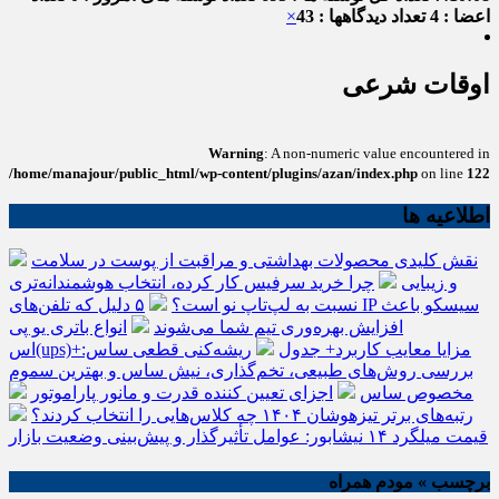
اعضا : 4
تعداد دیدگاهها : 43
×
اوقات شرعی
Warning
: A non-numeric value encountered in
/home/manajour/public_html/wp-content/plugins/azan/index.php
on line
122
اطلاعیه ها
نقش کلیدی محصولات بهداشتی و مراقبت از پوست در سلامت
و زیبایی
چرا خرید سرفیس کار کرده، انتخاب هوشمندانه‌تری
نسبت به لپ‌تاپ نو است؟
۵ دلیل که تلفن‌های IP سیسکو باعث
افزایش بهره‌وری تیم شما می‌شوند
انواع باتری یو پی
اس(ups)+مزایا معایب کاربرد+ جدول
ریشه‌کنی قطعی ساس:
بررسی روش‌های طبیعی، تخم‌گذاری، نیش ساس و بهترین سموم
مخصوص ساس
اجزای تعیین کننده قدرت و مانور پاراموتور
رتبه‌های برتر تیزهوشان ۱۴۰۴ چه کلاس‌هایی را انتخاب کردند؟
قیمت میلگرد ۱۴ نیشابور: عوامل تأثیرگذار و پیش‌بینی وضعیت بازار
برچسب » مودم همراه