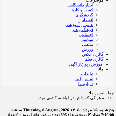
موضوعات
اخبار دانشگاهی
کسب و کارها
گردشگری
اقتصاد
علمی و آموزشی
فرهنگ و هنر
اجتماعی
سیاسی
مذهبی
ورزش
گالری عکس
گالری فیلم
آموزش رپورتاژ آگهی
مانا
تبلیغات
تماس با ما
درباره ما
جمله امروز ما:
ا به هر کی که دلش دریا باشه، کشتی میده.
پنج شنبه, ۱۵ مرداد , ۱۴۰۵
Thursday, 6 August , 2026
ساعت
7:10:08
تعداد کل نوشته ها : 695
تعداد نوشته های امروز : 0
تعداد