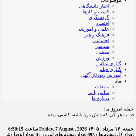
موضوعات
اخبار دانشگاهی
کسب و کارها
گردشگری
اقتصاد
علمی و آموزشی
فرهنگ و هنر
اجتماعی
سیاسی
مذهبی
ورزش
گالری عکس
گالری فیلم
آموزش رپورتاژ آگهی
مانا
تبلیغات
تماس با ما
درباره ما
جمله امروز ما:
به هر کی که دلش دریا باشه، کشتی میده.
جمعه, ۱۶ مرداد , ۱۴۰۵
Friday, 7 August , 2026
ساعت
6:58:16
تعداد کل نوشته ها : 695
تعداد نوشته های امروز : 0
تعداد اعضا : 4