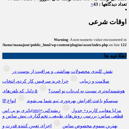
تعداد دیدگاهها : 43
×
اوقات شرعی
Warning
: A non-numeric value encountered in
/home/manajour/public_html/wp-content/plugins/azan/index.php
on line
122
اطلاعیه ها
نقش کلیدی محصولات بهداشتی و مراقبت از پوست در
سلامت و زیبایی
چرا خرید سرفیس کار کرده، انتخاب
هوشمندانه‌تری نسبت به لپ‌تاپ نو است؟
۵ دلیل که تلفن‌های
IP سیسکو باعث افزایش بهره‌وری تیم شما می‌شوند
انواع
باتری یو پی اس(ups)+مزایا معایب کاربرد+ جدول
ریشه‌کنی
قطعی ساس: بررسی روش‌های طبیعی، تخم‌گذاری، نیش ساس و
بهترین سموم مخصوص ساس
اجزای تعیین کننده قدرت و