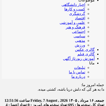
موضوعات
اخبار دانشگاهی
کسب و کارها
گردشگری
اقتصاد
علمی و آموزشی
فرهنگ و هنر
اجتماعی
سیاسی
مذهبی
ورزش
گالری عکس
گالری فیلم
آموزش رپورتاژ آگهی
مانا
تبلیغات
تماس با ما
درباره ما
جمله امروز ما:
ه هر کی که دلش دریا باشه، کشتی میده.
جمعه, ۱۶ مرداد , ۱۴۰۵
Friday, 7 August , 2026
ساعت
12:51:56
تعداد کل نوشته ها : 695
تعداد نوشته های امروز : 0
تعداد اعضا : 4