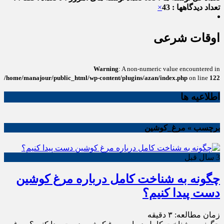
تعداد دیدگاهها : 43
×
اوقات شرعی
Warning
: A non-numeric value encountered in
/home/manajour/public_html/wp-content/plugins/azan/index.php
on line
122
اطلاعیه ها
برچسب » مرغ_کوشین
3 سال قبل
چگونه به شناخت کامل درباره مرغ کوشین
دست پیدا کنیم؟
زمان مطالعه:
۳
دقیقه