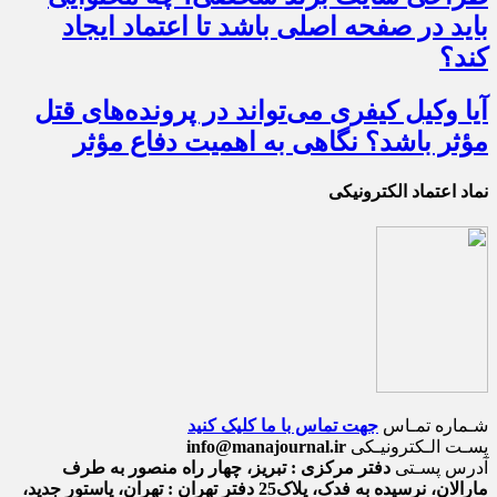
باید در صفحه اصلی باشد تا اعتماد ایجاد
کند؟
آیا وکیل کیفری می‌تواند در پرونده‌های قتل
مؤثر باشد؟ نگاهی به اهمیت دفاع مؤثر
نماد اعتماد الکترونیکی
شـماره تمـاس
جهت تماس با ما کلیک کنید
پسـت الـکترونیـکی
info@manajournal.ir
آدرس پسـتی
دفتر مرکزی : تبریز، چهار راه منصور به طرف
مارالان، نرسیده به فدک، پلاک25 دفتر تهران : تهران، پاستور جدید،