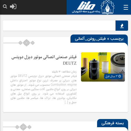
خدا به هر کی که 
برچسب » فیلتر_روغن_آلمانی
فیلتر صنعتی اتصالی موتور دیزل دویتس
DEUTZ
زمان مطالعه:
۴
دقیقه
فیلتر صنعتی اتصالی موتور دیزل دویتس DEUTZ موتور
3 سال قبل
های دیزلی پر مصرف ترین نوع موتور احتراق داخلی
Combustion engine محسوب می شوند. از موتور های
دیزلی بر روی انواع ماشین آلات سنگین صنعتی، معدنی و
کشاورزی استفاده می شود. بر روی انواع بیل های
مکانیکی، بولدوزر ها، تراک ها، میکسر ها، ماشین های
حمل و […]
بسته فرهنگی