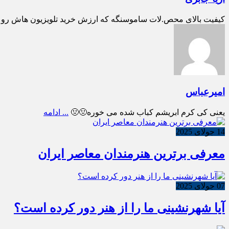
کیفیت بالای محص.لات ساموسنگه که ارزش خرید تلویزیون هاش رو بالا می بره تل
امیرعباس
یعنی کی کرم ابریشم کباب شده می خوره🤢🤢
... ادامه
14 جولای 2025
معرفی برترین هنرمندان معاصر ایران
07 جولای 2025
آیا شهرنشینی ما را از هنر دور کرده است؟