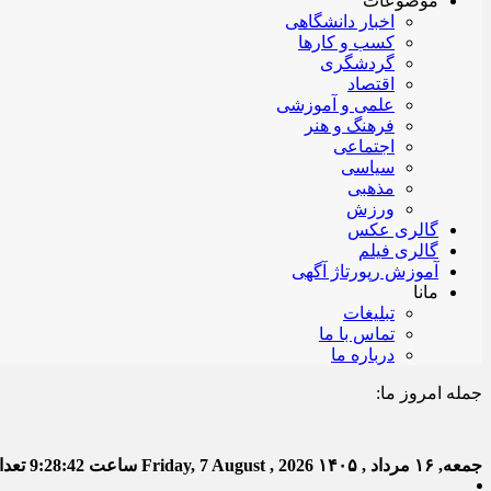
موضوعات
اخبار دانشگاهی
کسب و کارها
گردشگری
اقتصاد
علمی و آموزشی
فرهنگ و هنر
اجتماعی
سیاسی
مذهبی
ورزش
گالری عکس
گالری فیلم
آموزش رپورتاژ آگهی
مانا
تبلیغات
تماس با ما
درباره ما
جمله امروز ما:
خدا ب
جمعه, ۱۶ مرداد , ۱۴۰۵
Friday, 7 August , 2026
ساعت
9:28:43
تعداد