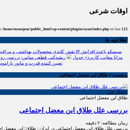
اوقات شرعی
in
/home/manajour/public_html/wp-content/plugins/azan/index.php
on line
122
اطلاعیه ها
نقش کلیدی محصولات بهداشتی و مراقبت
انواع باتری یو پی اس(ups)+مزایا معایب کاربرد+ جدول
ریشه‌کنی قطعی ساس: بررسی روش
تعیین کننده قدرت و مانور پاراموتو
برچسب » طلاق این معضل اجتماعی
4 سال قبل
طلاق این معضل اجتماعی
بررسی علل طلاق این معضل اجتماعی
زمان مطالعه:
۲
دقیقه
بررسی علل طلاق این معضل اجتماعی در ایران : طلاق؛ این معضل اجتم