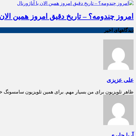
امروز چندومه؟ – تاریخ دقیق امروز همین الان ب
دیدگاههای اخیر
علی عزیزی
ظاهر تلویزیون برای من بسیار مهم. برای همین تلویزیون سامسونگ خ
آریا جابری