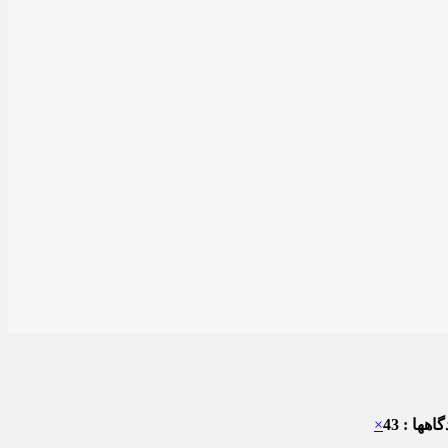
هها : 43
×