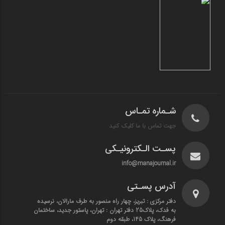
شـماره تمـاس
جهت تماس با ما کلیک کنید
پسـت الـکترونیـکی
info@manajournal.ir
آدرس پسـتی
دفتر مرکزی : تبریز، چهار راه منصور به طرف مارالان، نرسیده
به فدک، پلاک25 دفتر تهران : تهران، پاستور جدید، ساختمان
فرهنگ، پلاک 145، طبقه دوم