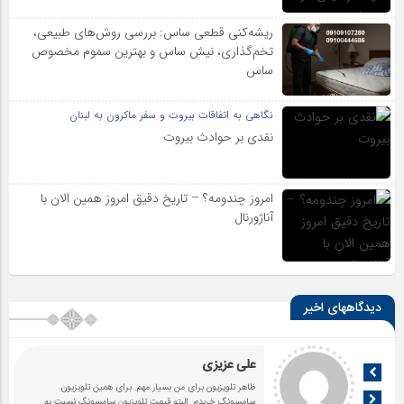
ریشه‌کنی قطعی ساس: بررسی روش‌های طبیعی،
تخم‌گذاری، نیش ساس و بهترین سموم مخصوص
ساس
نگاهی به اتفاقات بیروت و سفر ماکرون به لبنان
نقدی بر حوادث بیروت
امروز چندومه؟ – تاریخ دقیق امروز همین الان با
آناژورنال
دیدگاههای اخیر
علی عزیزی
ظاهر تلویزیون برای من بسیار مهم. برای همین تلویزیون
سامسونگ خریدم. البته قیمت تلویزیون سامسونگ نسبت به