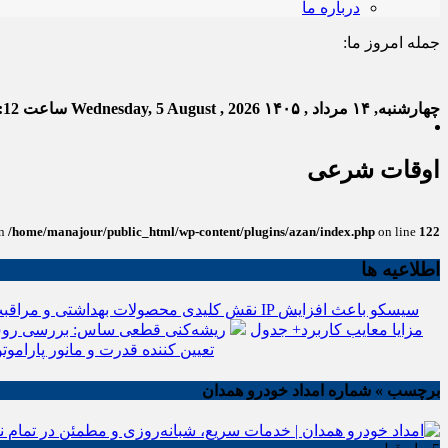
درباره ما
جمله امروز ما:
خدا به
چهارشنبه, ۱۴ مرداد , ۱۴۰۵
Wednesday, 5 August , 2026
ساعت
:13
اوقات شرعی
in
/home/manajour/public_html/wp-content/plugins/azan/index.php
on line
122
اطلاعیه ها
نقش کلیدی محصولات بهداشتی و مراقبت
انواع باتری یو پی اس(ups)+مزایا معایب کاربرد+ جدول
ریشه‌کنی قطعی ساس: بررسی روش
تعیین کننده قدرت و مانور پاراموتو
برچسب » شماره امداد خودرو همدان