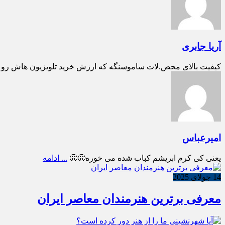
آریا جابری
کیفیت بالای محص.لات ساموسنگه که ارزش خرید تلویزیون هاش رو بالا می بره تل
امیرعباس
یعنی کی کرم ابریشم کباب شده می خوره🤢🤢
... ادامه
14 جولای 2025
معرفی برترین هنرمندان معاصر ایران