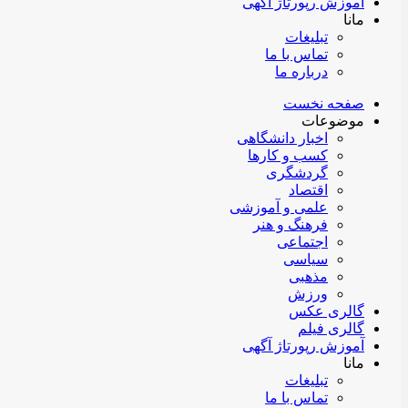
آموزش رپورتاژ آگهی
مانا
تبلیغات
تماس با ما
درباره ما
صفحه نخست
موضوعات
اخبار دانشگاهی
کسب و کارها
گردشگری
اقتصاد
علمی و آموزشی
فرهنگ و هنر
اجتماعی
سیاسی
مذهبی
ورزش
گالری عکس
گالری فیلم
آموزش رپورتاژ آگهی
مانا
تبلیغات
تماس با ما